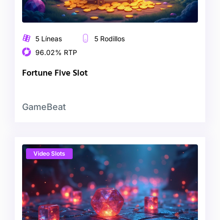
5 Líneas
5 Rodillos
96.02% RTP
Fortune Five Slot
GameBeat
Video Slots