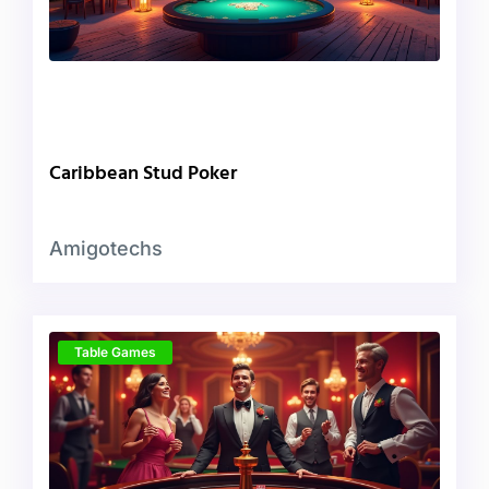
Caribbean Stud Poker
Amigotechs
Table Games