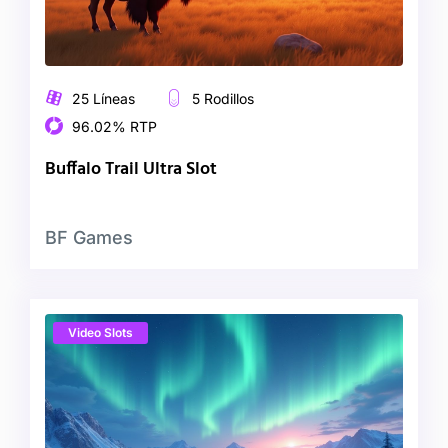
25 Líneas
5 Rodillos
96.02% RTP
Buffalo Trail Ultra Slot
BF Games
Video Slots