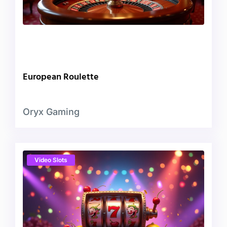
European Roulette
Oryx Gaming
Video Slots