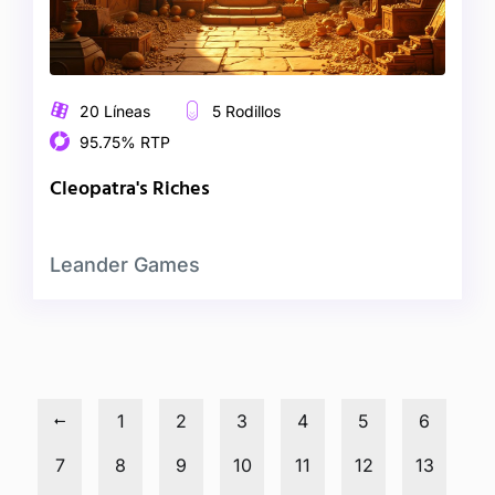
20 Líneas
5 Rodillos
95.75% RTP
Cleopatra's Riches
Leander Games
1
2
3
4
5
6
7
8
9
10
11
12
13