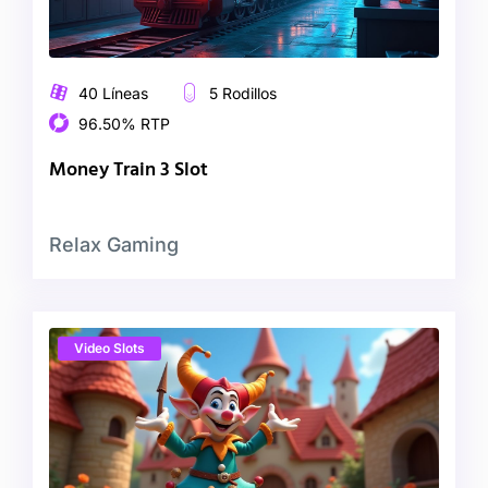
40 Líneas
5 Rodillos
96.50% RTP
Money Train 3 Slot
Relax Gaming
Video Slots