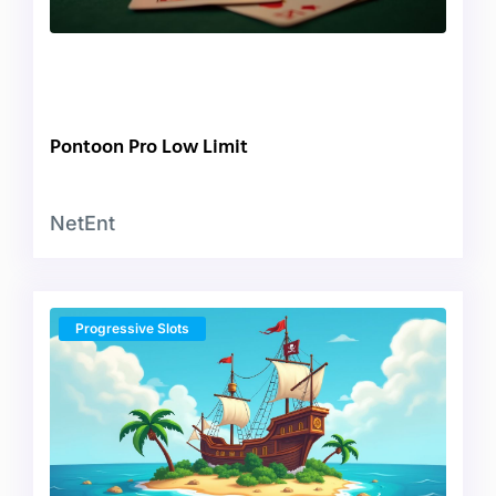
Pontoon Pro Low Limit
NetEnt
Progressive Slots