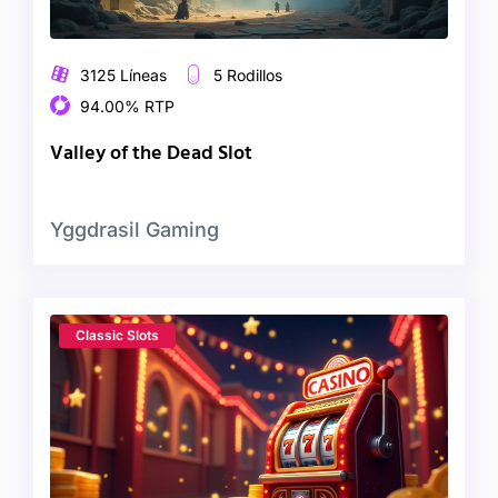
3125 Líneas
5 Rodillos
94.00% RTP
Valley of the Dead Slot
Yggdrasil Gaming
Classic Slots