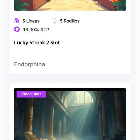
5 Líneas
5 Rodillos
96.00% RTP
Lucky Streak 2 Slot
Endorphina
Video Slots