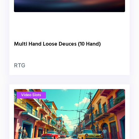
Multi Hand Loose Deuces (10 Hand)
RTG
Video Slots