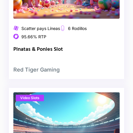
Scatter pays Líneas
6 Rodillos
95.66% RTP
Pinatas & Ponies Slot
Red Tiger Gaming
Video Slots