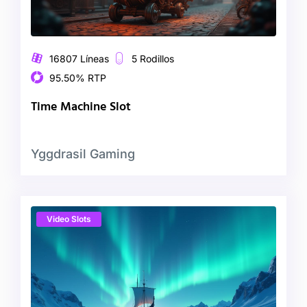
16807 Líneas
5 Rodillos
95.50% RTP
Time Machine Slot
Yggdrasil Gaming
Video Slots