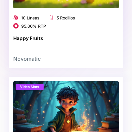
10 Líneas
5 Rodillos
95.00% RTP
Happy Fruits
Novomatic
Video Slots