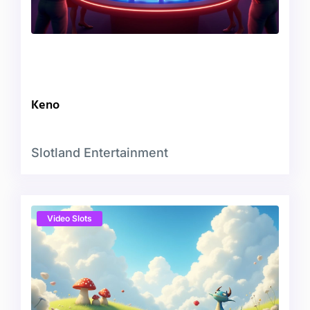
Keno
Slotland Entertainment
Video Slots