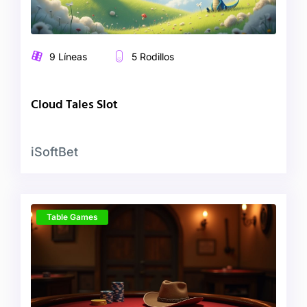
9 Líneas
5 Rodillos
Cloud Tales Slot
iSoftBet
Table Games