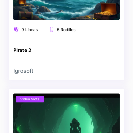
9 Líneas
5 Rodillos
Pirate 2
Igrosoft
Video Slots