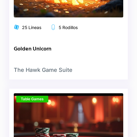
25 Líneas
5 Rodillos
Golden Unicorn
The Hawk Game Suite
Table Games