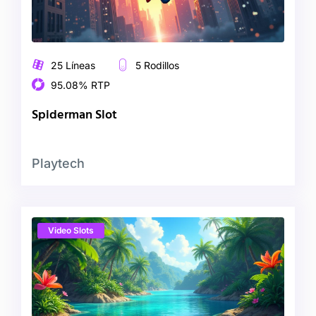
25 Líneas
5 Rodillos
95.08% RTP
Spiderman Slot
Playtech
Video Slots