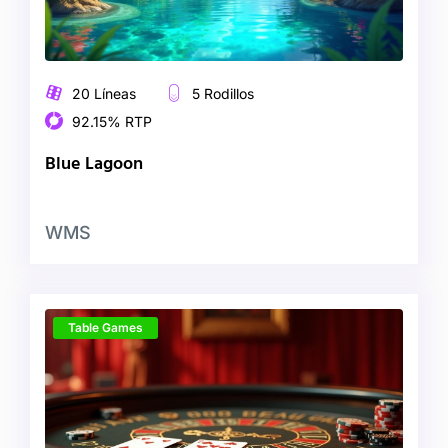
20 Líneas
5 Rodillos
92.15% RTP
Blue Lagoon
WMS
Table Games