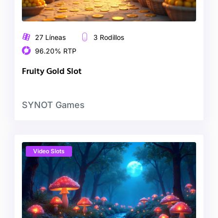
27 Líneas
3 Rodillos
96.20% RTP
Fruity Gold Slot
SYNOT Games
Video Slots