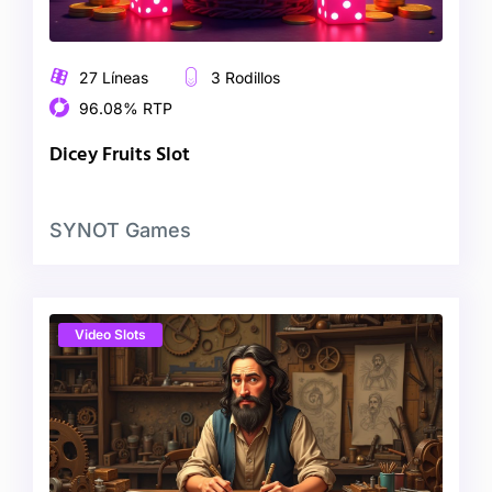
27 Líneas
3 Rodillos
96.08% RTP
Dicey Fruits Slot
SYNOT Games
Video Slots