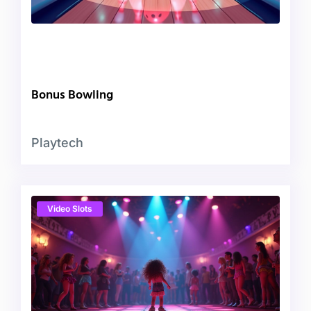
Bonus Bowling
Playtech
Video Slots