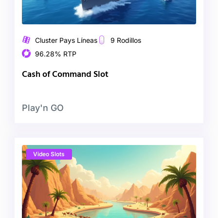
Cluster Pays Líneas
9 Rodillos
96.28% RTP
Cash of Command Slot
Play'n GO
Video Slots