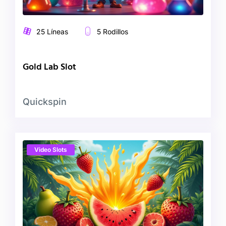
25 Líneas
5 Rodillos
Gold Lab Slot
Quickspin
Video Slots