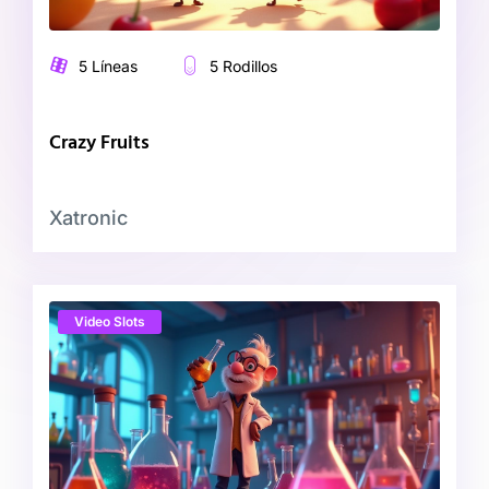
5 Líneas
5 Rodillos
Crazy Fruits
Xatronic
Video Slots