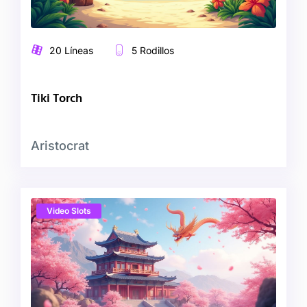
20 Líneas
5 Rodillos
Tiki Torch
Aristocrat
Video Slots