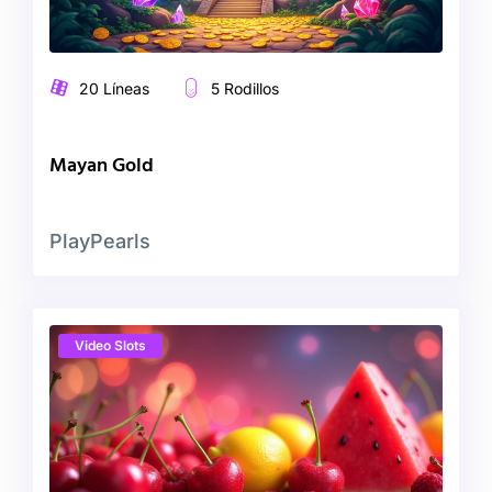
20 Líneas
5 Rodillos
Mayan Gold
PlayPearls
Video Slots