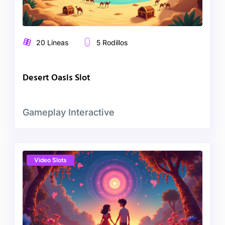
20 Líneas
5 Rodillos
Desert Oasis Slot
Gameplay Interactive
Video Slots