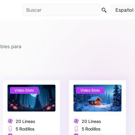
bles para
Video Slots
Video Slots
20 Líneas
20 Líneas
5 Rodillos
5 Rodillos