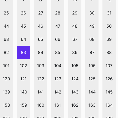
25
26
27
28
29
30
31
44
45
46
47
48
49
50
63
64
65
66
67
68
69
82
83
84
85
86
87
88
101
102
103
104
105
106
107
120
121
122
123
124
125
126
139
140
141
142
143
144
145
158
159
160
161
162
163
164