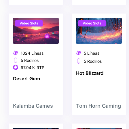
Video Slots
Video Slots
1024 Líneas
5 Líneas
5 Rodillos
5 Rodillos
97.94% RTP
Hot Blizzard
Desert Gem
Kalamba Games
Tom Horn Gaming