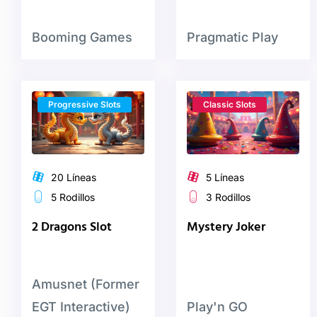
Booming Games
Pragmatic Play
Progressive Slots
Classic Slots
20 Líneas
5 Líneas
5 Rodillos
3 Rodillos
2 Dragons Slot
Mystery Joker
Amusnet (Former
EGT Interactive)
Play'n GO