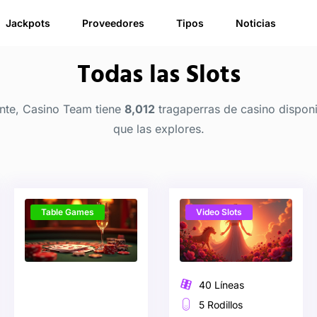
Jackpots
Proveedores
Tipos
Noticias
Todas las Slots
nte, Casino Team tiene
8,012
tragaperras de casino disponi
que las explores.
Table Games
Video Slots
40 Líneas
5 Rodillos