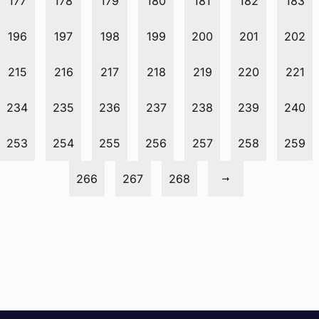
177
178
179
180
181
182
183
196
197
198
199
200
201
202
215
216
217
218
219
220
221
234
235
236
237
238
239
240
253
254
255
256
257
258
259
266
267
268