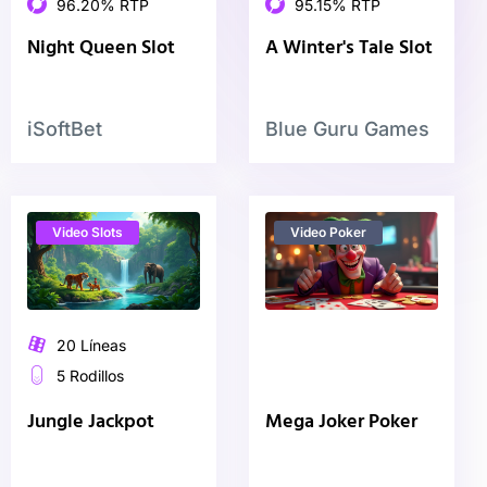
96.20% RTP
95.15% RTP
Night Queen Slot
A Winter's Tale Slot
iSoftBet
Blue Guru Games
Video Slots
Video Poker
20 Líneas
5 Rodillos
Jungle Jackpot
Mega Joker Poker