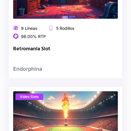
9 Líneas
5 Rodillos
96.00% RTP
Retromania Slot
Endorphina
Video Slots