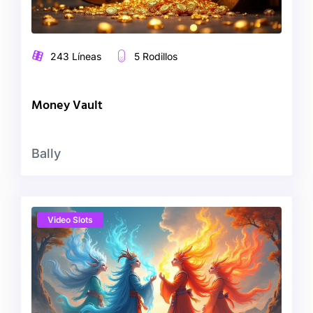
243 Líneas
5 Rodillos
Money Vault
Bally
Video Slots