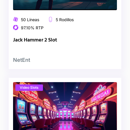
50 Líneas
5 Rodillos
97.10% RTP
Jack Hammer 2 Slot
NetEnt
Video Slots