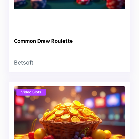
Common Draw Roulette
Betsoft
Video Slots