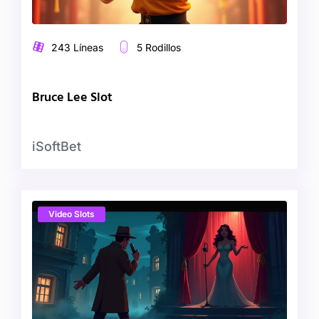
243 Líneas
5 Rodillos
Bruce Lee Slot
iSoftBet
Video Slots