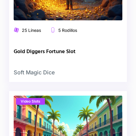
25 Líneas
5 Rodillos
Gold Diggers Fortune Slot
Soft Magic Dice
Video Slots