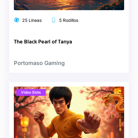
25 Líneas
5 Rodillos
The Black Pearl of Tanya
Portomaso Gaming
Video Slots