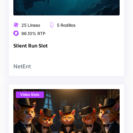
25 Líneas
5 Rodillos
96.10% RTP
Silent Run Slot
NetEnt
Video Slots