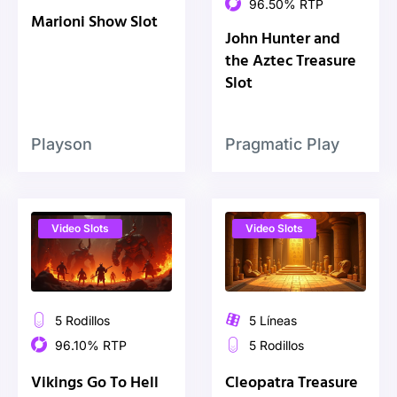
96.50% RTP
Marioni Show Slot
John Hunter and
the Aztec Treasure
Slot
Playson
Pragmatic Play
Video Slots
Video Slots
5 Rodillos
5 Líneas
96.10% RTP
5 Rodillos
Vikings Go To Hell
Cleopatra Treasure