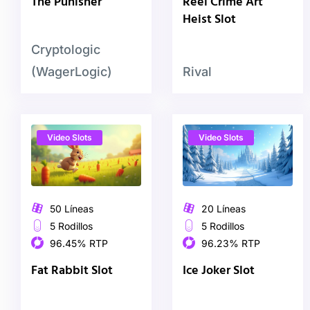
The Punisher
Reel Crime Art
Heist Slot
Cryptologic
(WagerLogic)
Rival
Video Slots
Video Slots
50 Líneas
20 Líneas
5 Rodillos
5 Rodillos
96.45% RTP
96.23% RTP
Fat Rabbit Slot
Ice Joker Slot