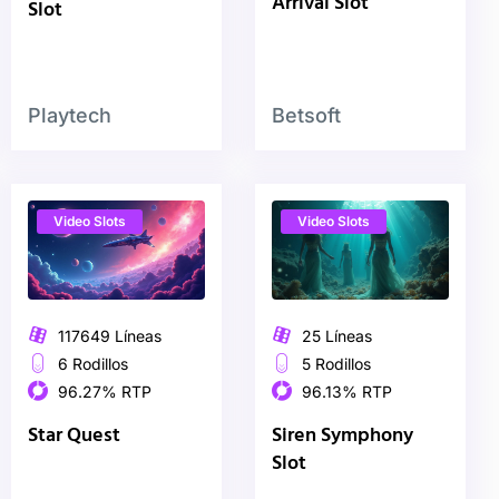
Arrival Slot
Slot
Playtech
Betsoft
Video Slots
Video Slots
117649 Líneas
25 Líneas
6 Rodillos
5 Rodillos
96.27% RTP
96.13% RTP
Star Quest
Siren Symphony
Slot