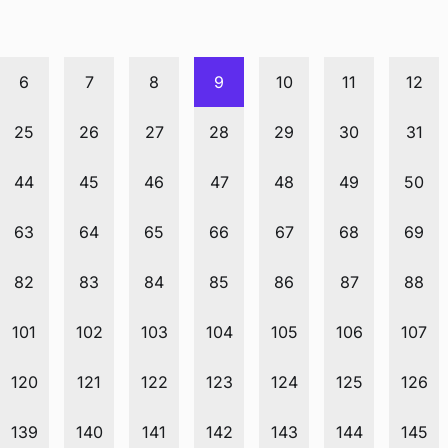
6
7
8
9
10
11
12
25
26
27
28
29
30
31
44
45
46
47
48
49
50
63
64
65
66
67
68
69
82
83
84
85
86
87
88
101
102
103
104
105
106
107
120
121
122
123
124
125
126
139
140
141
142
143
144
145