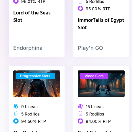
96.01% RTP
5 Rodillos
95.00% RTP
Lord of the Seas
Slot
ImmorTails of Egypt
Slot
Endorphina
Play'n GO
Progressive Slots
Video Slots
9 Líneas
15 Líneas
5 Rodillos
5 Rodillos
94.50% RTP
94.00% RTP