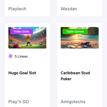
Playtech
Wazdan
Video Slots
Table Games
5 Líneas
Hugo Goal Slot
Caribbean Stud
Poker
Play'n GO
Amigotechs