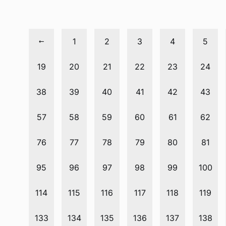
1
2
3
4
5
19
20
21
22
23
24
38
39
40
41
42
43
57
58
59
60
61
62
76
77
78
79
80
81
95
96
97
98
99
100
114
115
116
117
118
119
133
134
135
136
137
138