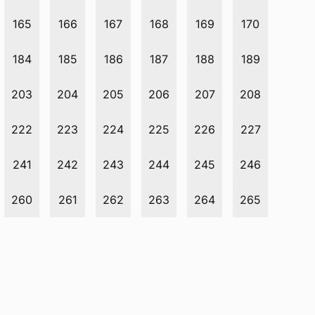
165
166
167
168
169
170
184
185
186
187
188
189
203
204
205
206
207
208
222
223
224
225
226
227
241
242
243
244
245
246
260
261
262
263
264
265