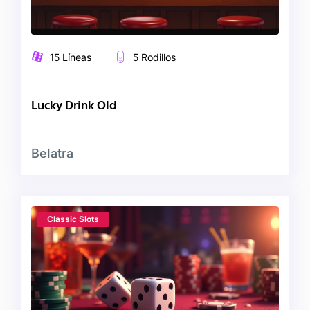
15 Líneas
5 Rodillos
Lucky Drink Old
Belatra
Classic Slots