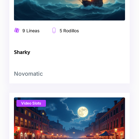
9 Líneas
5 Rodillos
Sharky
Novomatic
Video Slots