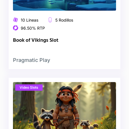
10 Líneas
5 Rodillos
96.50% RTP
Book of Vikings Slot
Pragmatic Play
Video Slots