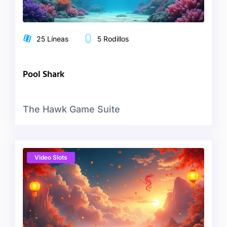
25 Líneas
5 Rodillos
Pool Shark
The Hawk Game Suite
Video Slots