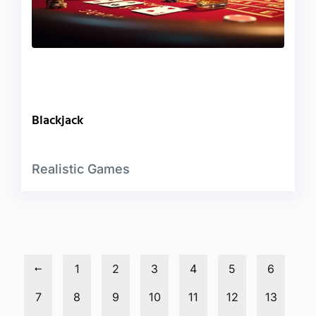
Blackjack
Realistic Games
1
2
3
4
5
6
7
8
9
10
11
12
13