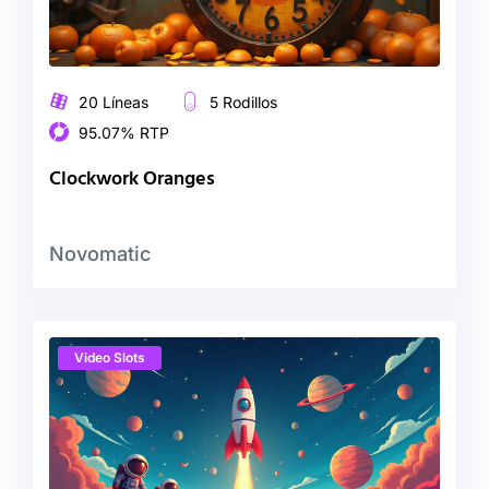
20 Líneas
5 Rodillos
95.07% RTP
Clockwork Oranges
Novomatic
Video Slots