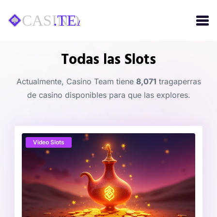
Todas las Slots
Actualmente, Casino Team tiene
8,071
tragaperras
de casino disponibles para que las explores.
Video Slots