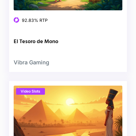
92.83% RTP
El Tesoro de Mono
Vibra Gaming
Video Slots