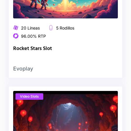
20 Líneas
5 Rodillos
96.00% RTP
Rocket Stars Slot
Evoplay
Video Slots