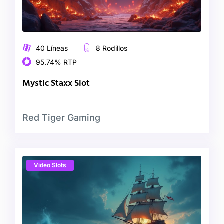
40 Líneas
8 Rodillos
95.74% RTP
Mystic Staxx Slot
Red Tiger Gaming
Video Slots