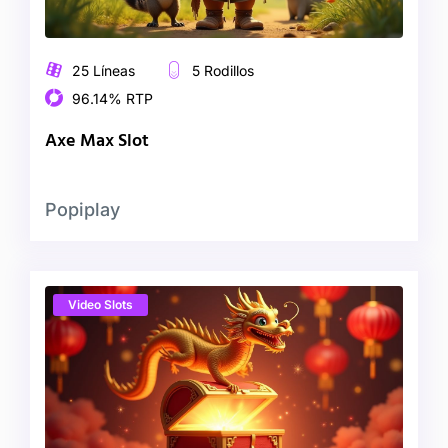
25 Líneas
5 Rodillos
96.14% RTP
Axe Max Slot
Popiplay
Video Slots