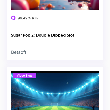
96.42% RTP
Sugar Pop 2: Double Dipped Slot
Betsoft
Video Slots