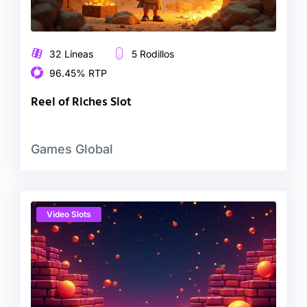
32 Líneas
5 Rodillos
96.45% RTP
Reel of Riches Slot
Games Global
Video Slots