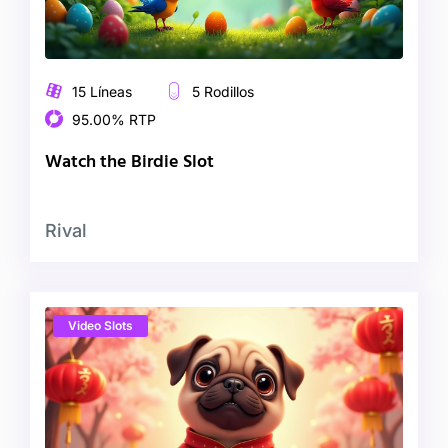
15 Líneas
5 Rodillos
95.00% RTP
Watch the Birdie Slot
Rival
Video Slots