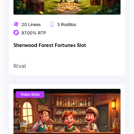
20 Líneas
5 Rodillos
97.00% RTP
Sherwood Forest Fortunes Slot
Rival
Video Slots