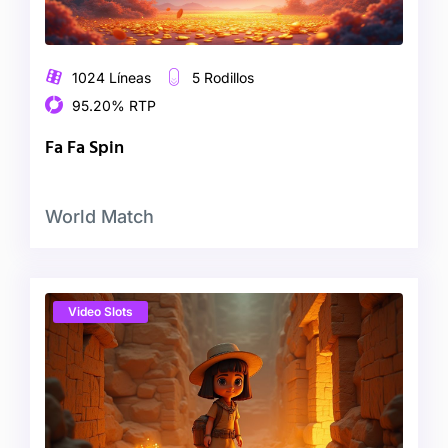
1024 Líneas
5 Rodillos
95.20% RTP
Fa Fa Spin
World Match
Video Slots