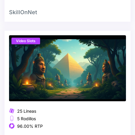
SkillOnNet
Video Slots
25 Líneas
5 Rodillos
96.00% RTP