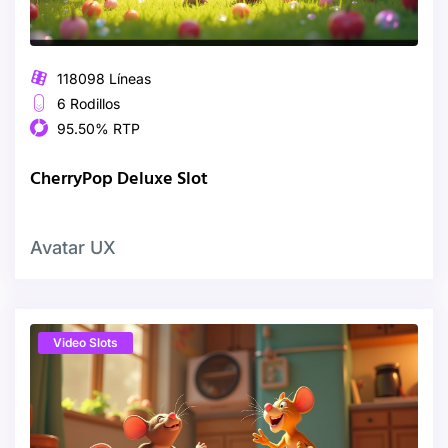
118098 Líneas
6 Rodillos
95.50% RTP
CherryPop Deluxe Slot
Avatar UX
Video Slots