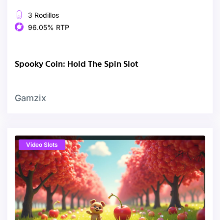
3 Rodillos
96.05% RTP
Spooky Coin: Hold The Spin Slot
Gamzix
Video Slots