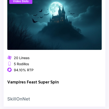
Video Slots
20 Líneas
5 Rodillos
94.10% RTP
Vampires Feast Super Spin
SkillOnNet