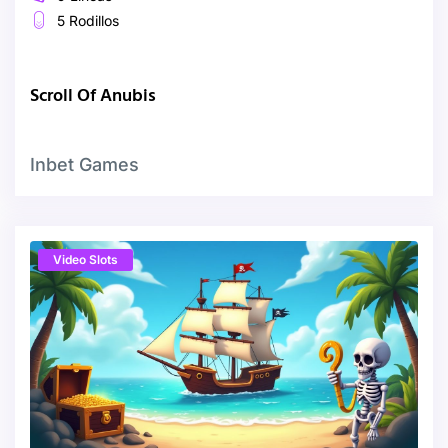
5 Rodillos
Scroll Of Anubis
Inbet Games
Video Slots