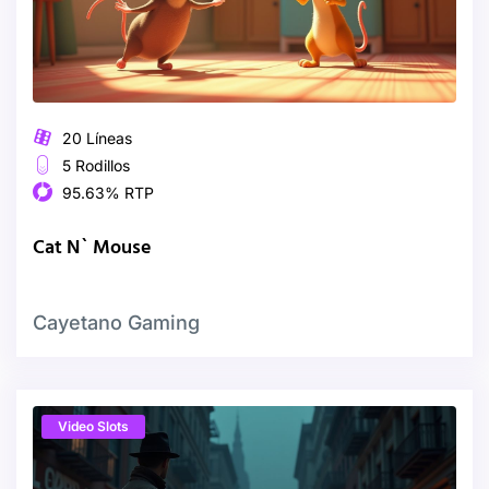
20 Líneas
5 Rodillos
95.63% RTP
Cat N` Mouse
Cayetano Gaming
Video Slots