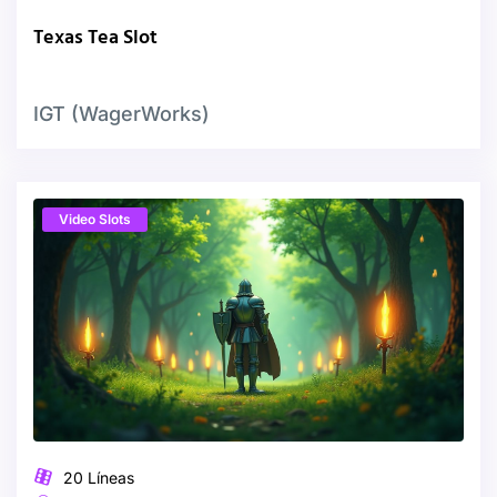
Texas Tea Slot
IGT (WagerWorks)
Video Slots
20 Líneas