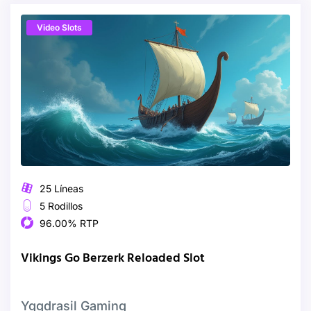
Video Slots
25 Líneas
5 Rodillos
96.00% RTP
Vikings Go Berzerk Reloaded Slot
Yggdrasil Gaming