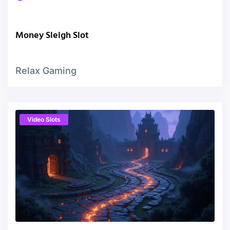
Money Sleigh Slot
Relax Gaming
Video Slots