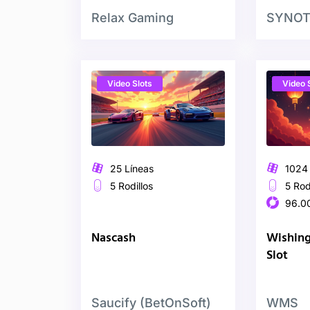
Relax Gaming
SYNOT
Video Slots
Video 
25 Líneas
1024 
5 Rodillos
5 Rodi
96.0
Nascash
Wishing
Slot
Saucify (BetOnSoft)
WMS