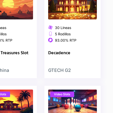
neas
30 Líneas
llos
5 Rodillos
0% RTP
93.00% RTP
Treasures Slot
Decadence
hina
GTECH G2
Slots
Video Slots