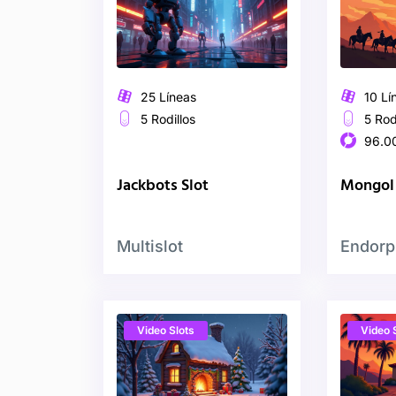
25 Líneas
10 Lí
5 Rodillos
5 Rodi
96.0
Jackbots Slot
Mongol 
Multislot
Endorp
Video Slots
Video 