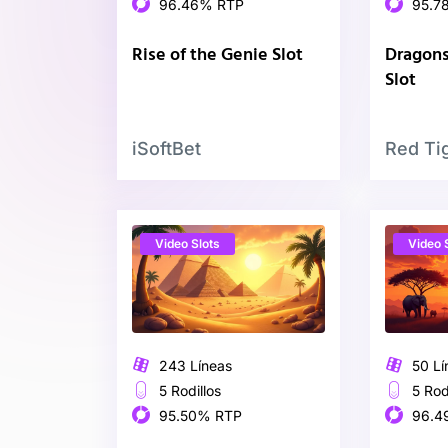
96.46% RTP
95.7
Rise of the Genie Slot
Dragons
Slot
iSoftBet
Red Ti
Video Slots
Video 
243 Líneas
50 Lí
5 Rodillos
5 Rodi
95.50% RTP
96.4