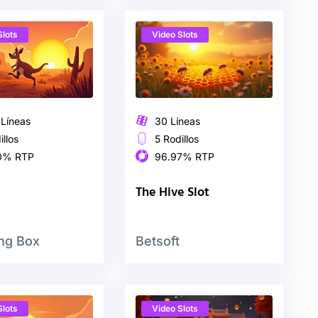
Slots
Video Slots
Líneas
30 Líneas
llos
5 Rodillos
0% RTP
96.97% RTP
o
The Hive Slot
ing Box
Betsoft
Slots
Video Slots