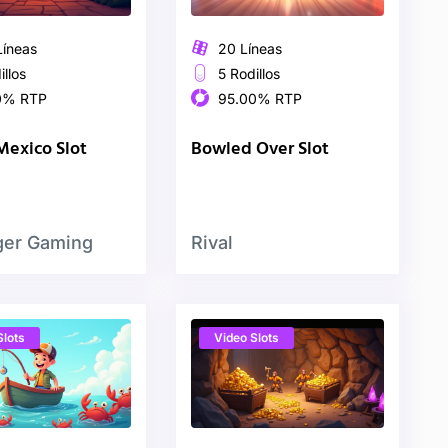
íneas
20 Líneas
llos
5 Rodillos
0% RTP
95.00% RTP
Mexico Slot
Bowled Over Slot
ger Gaming
Rival
Slots
Video Slots