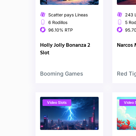
Scatter pays Líneas
243 L
6 Rodillos
5 Rodi
96.10% RTP
95.7
Holly Jolly Bonanza 2
Narcos 
Slot
Booming Games
Red Ti
Video Slots
Video 