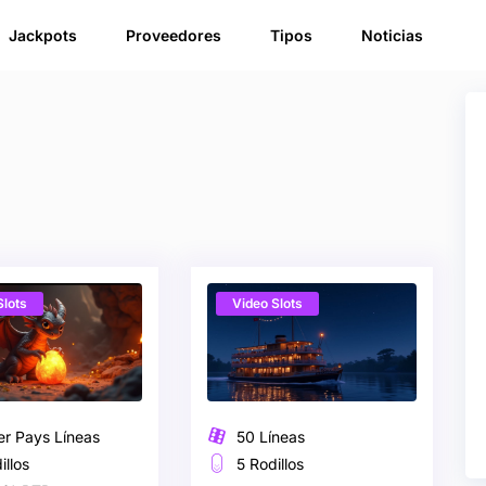
Jackpots
Proveedores
Tipos
Noticias
Slots
Video Slots
er Pays Líneas
50 Líneas
illos
5 Rodillos