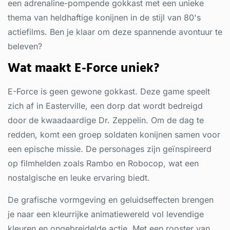
een adrenaline-pompende gokkast met een unieke
thema van heldhaftige konijnen in de stijl van 80's
actiefilms. Ben je klaar om deze spannende avontuur te
beleven?
Wat maakt E-Force uniek?
E-Force is geen gewone gokkast. Deze game speelt
zich af in Easterville, een dorp dat wordt bedreigd
door de kwaadaardige Dr. Zeppelin. Om de dag te
redden, komt een groep soldaten konijnen samen voor
een epische missie. De personages zijn geïnspireerd
op filmhelden zoals Rambo en Robocop, wat een
nostalgische en leuke ervaring biedt.
De grafische vormgeving en geluidseffecten brengen
je naar een kleurrijke animatiewereld vol levendige
kleuren en ongebreidelde actie. Met een rooster van