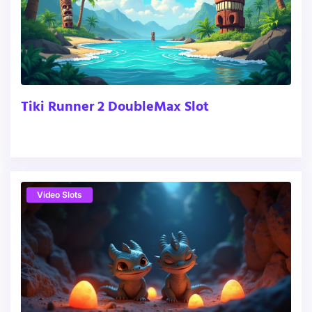
Tiki Runner 2 DoubleMax Slot
Video Slots