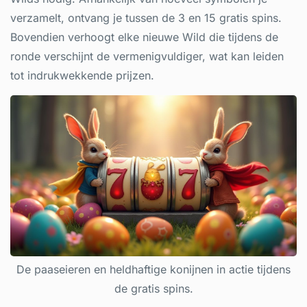
verzamelt, ontvang je tussen de 3 en 15 gratis spins.
Bovendien verhoogt elke nieuwe Wild die tijdens de
ronde verschijnt de vermenigvuldiger, wat kan leiden
tot indrukwekkende prijzen.
De paaseieren en heldhaftige konijnen in actie tijdens
de gratis spins.