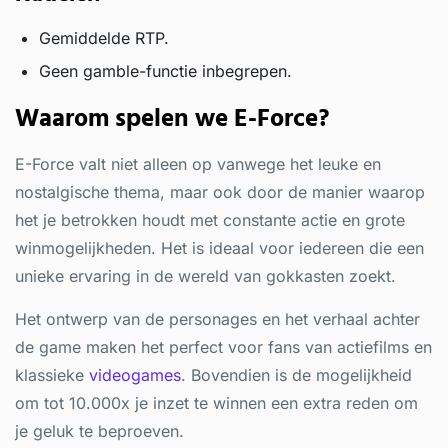
Gemiddelde RTP.
Geen gamble-functie inbegrepen.
Waarom spelen we E-Force?
E-Force valt niet alleen op vanwege het leuke en
nostalgische thema, maar ook door de manier waarop
het je betrokken houdt met constante actie en grote
winmogelijkheden. Het is ideaal voor iedereen die een
unieke ervaring in de wereld van gokkasten zoekt.
Het ontwerp van de personages en het verhaal achter
de game maken het perfect voor fans van actiefilms en
klassieke
videogames
. Bovendien is de mogelijkheid
om tot 10.000x je inzet te winnen een extra reden om
je geluk te beproeven.