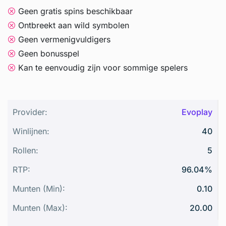
Geen gratis spins beschikbaar
Ontbreekt aan wild symbolen
Geen vermenigvuldigers
Geen bonusspel
Kan te eenvoudig zijn voor sommige spelers
Provider:
Evoplay
Winlijnen:
40
Rollen:
5
RTP:
96.04%
Munten (Min):
0.10
Munten (Max):
20.00