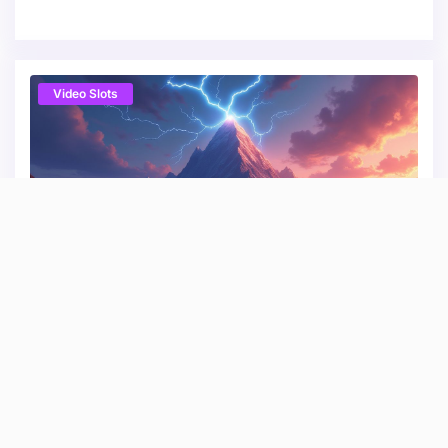
Video Slots
Temple of Thunder Slot