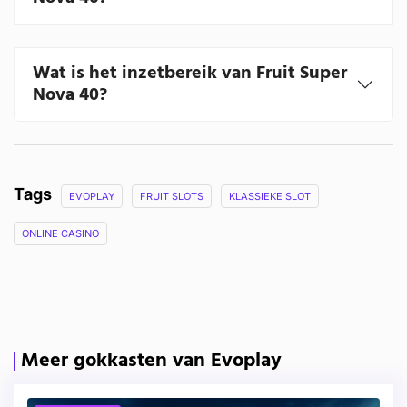
Wat is het inzetbereik van Fruit Super
Nova 40?
Tags
EVOPLAY
FRUIT SLOTS
KLASSIEKE SLOT
ONLINE CASINO
Meer gokkasten van Evoplay