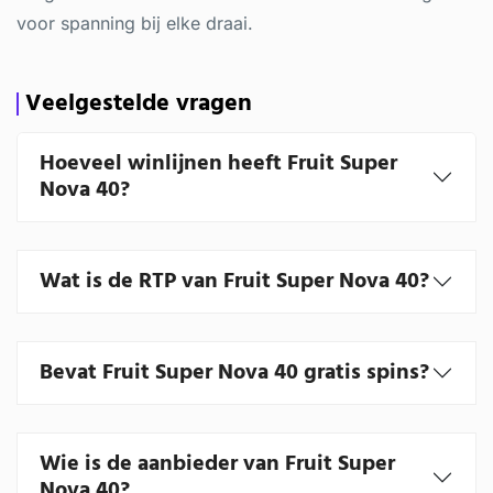
voor spanning bij elke draai.
Veelgestelde vragen
Hoeveel winlijnen heeft Fruit Super
Nova 40?
Wat is de RTP van Fruit Super Nova 40?
Bevat Fruit Super Nova 40 gratis spins?
Wie is de aanbieder van Fruit Super
Nova 40?