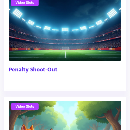
Video Slots
Penalty Shoot-Out
Video Slots