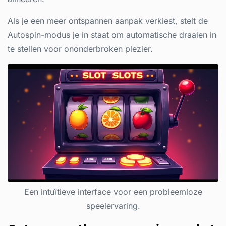
Als je een meer ontspannen aanpak verkiest, stelt de
Autospin-modus je in staat om automatische draaien in
te stellen voor ononderbroken plezier.
Een intuïtieve interface voor een probleemloze
speelervaring.