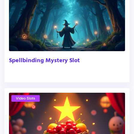
Spellbinding Mystery Slot
Video Slots