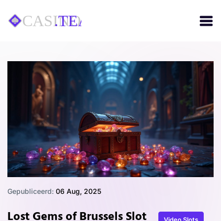
Gepubliceerd:
06 Aug, 2025
Lost Gems of Brussels Slot
Video Slots