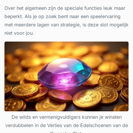
Over het algemeen zijn de speciale functies leuk maar
beperkt. Als je op zoek bent naar een speelervaring
met meerdere lagen van strategie, is deze slot mogelijk
niet voor jou.
De wilds en vermenigvuldigers kunnen je winsten
verdubbelen in de Verlies van de Edelschoenen van de