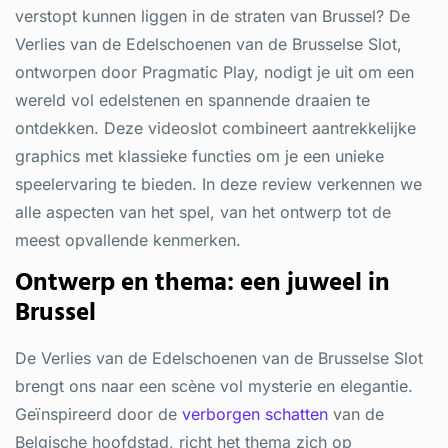
verstopt kunnen liggen in de straten van Brussel? De
Verlies van de Edelschoenen van de Brusselse Slot,
ontworpen door Pragmatic Play, nodigt je uit om een
wereld vol edelstenen en spannende draaien te
ontdekken. Deze videoslot combineert aantrekkelijke
graphics met klassieke functies om je een unieke
speelervaring te bieden. In deze review verkennen we
alle aspecten van het spel, van het ontwerp tot de
meest opvallende kenmerken.
Ontwerp en thema: een juweel in
Brussel
De Verlies van de Edelschoenen van de Brusselse Slot
brengt ons naar een scène vol mysterie en elegantie.
Geïnspireerd door de
verborgen schatten
van de
Belgische hoofdstad, richt het thema zich op