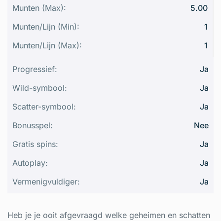
Munten (Max):
5.00
Munten/Lijn (Min):
1
Munten/Lijn (Max):
1
Progressief:
Ja
Wild-symbool:
Ja
Scatter-symbool:
Ja
Bonusspel:
Nee
Gratis spins:
Ja
Autoplay:
Ja
Vermenigvuldiger:
Ja
Heb je je ooit afgevraagd welke geheimen en schatten