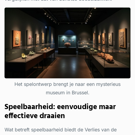
Het spelontwerp brengt je naar een mysterieus
museum in Brussel.
Speelbaarheid: eenvoudige maar
effectieve draaien
Wat betreft speelbaarheid biedt de Verlies van de