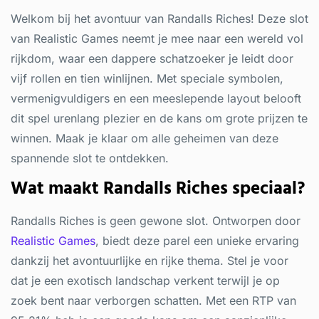
Welkom bij het avontuur van Randalls Riches! Deze slot
van Realistic Games neemt je mee naar een wereld vol
rijkdom, waar een dappere schatzoeker je leidt door
vijf rollen en tien winlijnen. Met speciale symbolen,
vermenigvuldigers en een meeslepende layout belooft
dit spel urenlang plezier en de kans om grote prijzen te
winnen. Maak je klaar om alle geheimen van deze
spannende slot te ontdekken.
Wat maakt Randalls Riches speciaal?
Randalls Riches is geen gewone slot. Ontworpen door
Realistic Games
, biedt deze parel een unieke ervaring
dankzij het avontuurlijke en rijke thema. Stel je voor
dat je een exotisch landschap verkent terwijl je op
zoek bent naar verborgen schatten. Met een RTP van