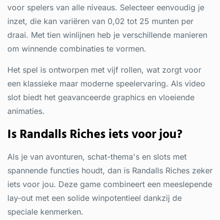
voor spelers van alle niveaus. Selecteer eenvoudig je
inzet, die kan variëren van 0,02 tot 25 munten per
draai. Met tien winlijnen heb je verschillende manieren
om winnende combinaties te vormen.
Het spel is ontworpen met vijf rollen, wat zorgt voor
een klassieke maar moderne speelervaring. Als video
slot biedt het geavanceerde graphics en vloeiende
animaties.
Is Randalls Riches iets voor jou?
Als je van avonturen, schat-thema's en slots met
spannende functies houdt, dan is Randalls Riches zeker
iets voor jou. Deze game combineert een meeslepende
lay-out met een solide winpotentieel dankzij de
speciale kenmerken.