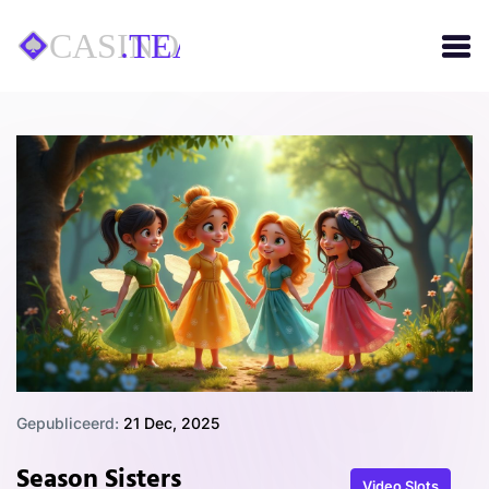
Gepubliceerd:
21 Dec, 2025
Season Sisters
Video Slots