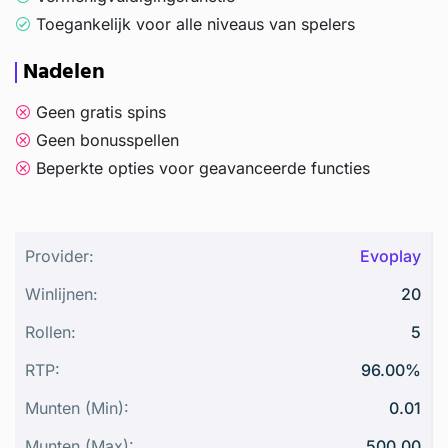
Toegankelijk voor alle niveaus van spelers
Nadelen
Geen gratis spins
Geen bonusspellen
Beperkte opties voor geavanceerde functies
Provider:
Evoplay
Winlijnen:
20
Rollen:
5
RTP:
96.00%
Munten (Min):
0.01
Munten (Max):
500.00