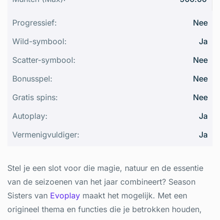
Progressief:
Nee
Wild-symbool:
Ja
Scatter-symbool:
Nee
Bonusspel:
Nee
Gratis spins:
Nee
Autoplay:
Ja
Vermenigvuldiger:
Ja
Stel je een slot voor die magie, natuur en de essentie
van de seizoenen van het jaar combineert? Season
Sisters van
Evoplay
maakt het mogelijk. Met een
origineel thema en functies die je betrokken houden,