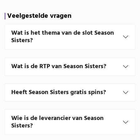
Veelgestelde vragen
Wat is het thema van de slot Season
Sisters?
Wat is de RTP van Season Sisters?
Heeft Season Sisters gratis spins?
Wie is de leverancier van Season
Sisters?