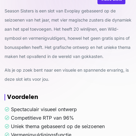
Season Sisters is een slot van Evoplay gebaseerd op de
seizoenen van het jaar, met vier magische zusters die dynamiek
aan het spel toevoegen. Het heeft 20 winlijnen, een Wild-
symbool en vermenigvuldigers, hoewel het geen gratis spins of
bonusspellen heeft. Het grafische ontwerp en het unieke thema
maken het opvallend in de wereld van gokkasten.
Als je op zoek bent naar een visuele en spannende ervaring, is
deze slot iets voor jou.
Voordelen
Spectaculair visueel ontwerp
Competitieve RTP van 96%
Uniek thema gebaseerd op de seizoenen
Vermenigvuldigingsfunctie