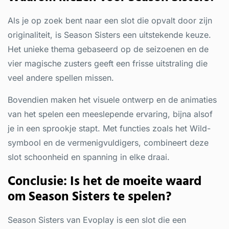
Als je op zoek bent naar een slot die opvalt door zijn
originaliteit, is Season Sisters een uitstekende keuze.
Het unieke thema gebaseerd op de seizoenen en de
vier magische zusters geeft een frisse uitstraling die
veel andere spellen missen.
Bovendien maken het visuele ontwerp en de animaties
van het spelen een meeslepende ervaring, bijna alsof
je in een sprookje stapt. Met functies zoals het Wild-
symbool en de vermenigvuldigers, combineert deze
slot schoonheid en spanning in elke draai.
Conclusie: Is het de moeite waard
om Season Sisters te spelen?
Season Sisters van Evoplay is een slot die een