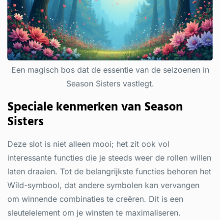
Een magisch bos dat de essentie van de seizoenen in
Season Sisters vastlegt.
Speciale kenmerken van Season
Sisters
Deze slot is niet alleen mooi; het zit ook vol
interessante functies die je steeds weer de rollen willen
laten draaien. Tot de belangrijkste functies behoren het
Wild-symbool, dat andere symbolen kan vervangen
om winnende combinaties te creëren. Dit is een
sleutelelement om je winsten te maximaliseren.