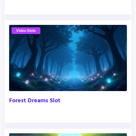
Video Slots
Forest Dreams Slot