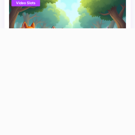
Video Slots
Fluffy Rangers Slot
Video Slots