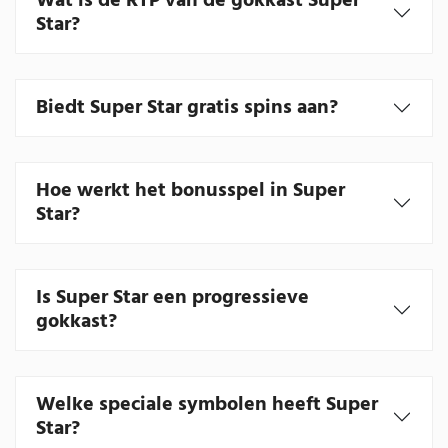
Wat is de RTP van de gokkast Super
Star?
Biedt Super Star gratis spins aan?
Hoe werkt het bonusspel in Super
Star?
Is Super Star een progressieve
gokkast?
Welke speciale symbolen heeft Super
Star?