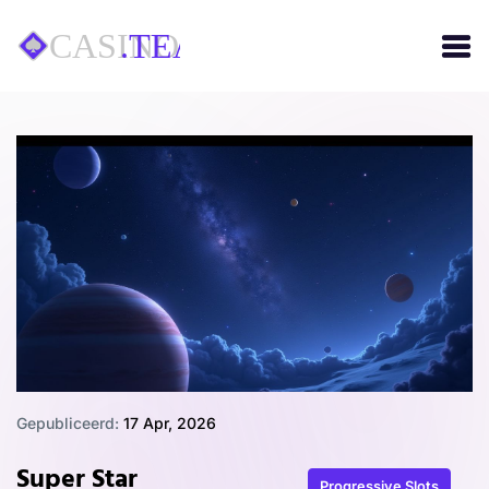
Gepubliceerd:
17 Apr, 2026
Super Star
Progressive Slots