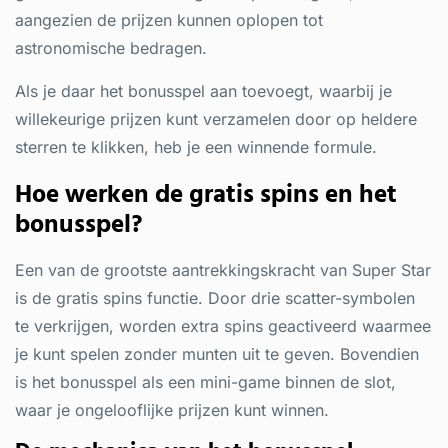
aangezien de prijzen kunnen oplopen tot
astronomische bedragen.
Als je daar het bonusspel aan toevoegt, waarbij je
willekeurige prijzen kunt verzamelen door op heldere
sterren te klikken, heb je een winnende formule.
Hoe werken de gratis spins en het
bonusspel?
Een van de grootste aantrekkingskracht van Super Star
is de gratis spins functie. Door drie scatter-symbolen
te verkrijgen, worden extra spins geactiveerd waarmee
je kunt spelen zonder munten uit te geven. Bovendien
is het bonusspel als een mini-game binnen de slot,
waar je ongelooflijke prijzen kunt winnen.