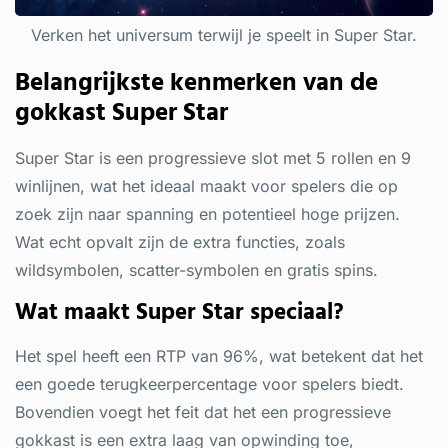
Verken het universum terwijl je speelt in Super Star.
Belangrijkste kenmerken van de
gokkast Super Star
Super Star is een progressieve slot met 5 rollen en 9
winlijnen, wat het ideaal maakt voor spelers die op
zoek zijn naar spanning en potentieel hoge prijzen.
Wat echt opvalt zijn de extra functies, zoals
wildsymbolen, scatter-symbolen en gratis spins.
Wat maakt Super Star speciaal?
Het spel heeft een RTP van 96%, wat betekent dat het
een goede terugkeerpercentage voor spelers biedt.
Bovendien voegt het feit dat het een progressieve
gokkast is een extra laag van opwinding toe,