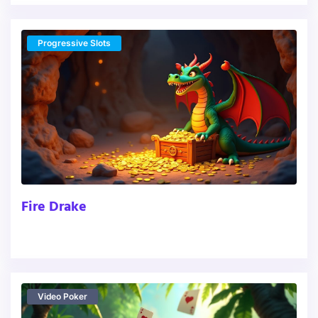
Progressive Slots
Fire Drake
Video Poker