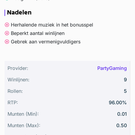
Nadelen
Herhalende muziek in het bonusspel
Beperkt aantal winlijnen
Gebrek aan vermenigvuldigers
Provider:
PartyGaming
Winlijnen:
9
Rollen:
5
RTP:
96.00%
Munten (Min):
0.01
Munten (Max):
0.50