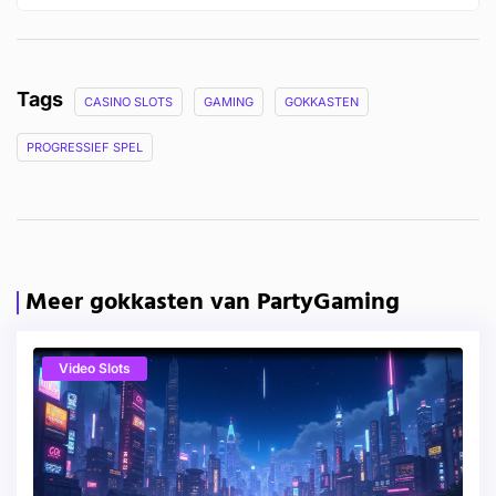
Tags
CASINO SLOTS
GAMING
GOKKASTEN
PROGRESSIEF SPEL
Meer gokkasten van PartyGaming
Video Slots