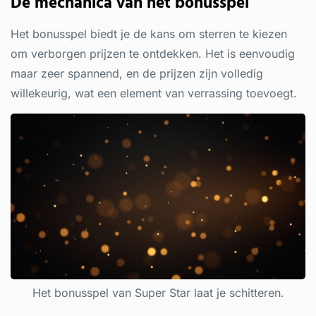
De mechanica van het bonusspel
Het bonusspel biedt je de kans om sterren te kiezen
om verborgen prijzen te ontdekken. Het is eenvoudig
maar zeer spannend, en de prijzen zijn volledig
willekeurig, wat een element van verrassing toevoegt.
Het bonusspel van Super Star laat je schitteren.