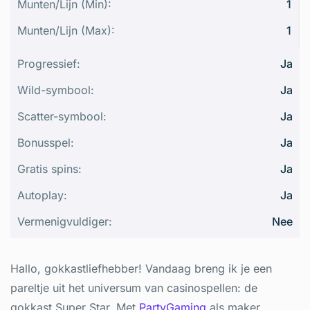
Munten/Lijn (Min):
1
Munten/Lijn (Max):
1
Progressief:
Ja
Wild-symbool:
Ja
Scatter-symbool:
Ja
Bonusspel:
Ja
Gratis spins:
Ja
Autoplay:
Ja
Vermenigvuldiger:
Nee
Hallo, gokkastliefhebber! Vandaag breng ik je een
pareltje uit het universum van casinospellen: de
gokkast Super Star. Met
PartyGaming
als maker,