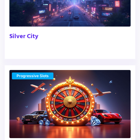
Silver City
Progressive Slots