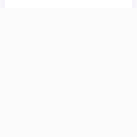
Sponsor