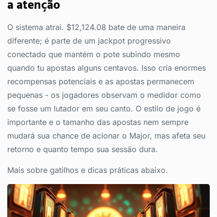
a atenção
O sistema atrai. $12,124.08 bate de uma maneira
diferente; é parte de um jackpot progressivo
conectado que mantém o pote subindo mesmo
quando tu apostas alguns centavos. Isso cria enormes
recompensas potenciais e as apostas permanecem
pequenas - os jogadores observam o medidor como
se fosse um lutador em seu canto. O estilo de jogo é
importante e o tamanho das apostas nem sempre
mudará sua chance de acionar o Major, mas afeta seu
retorno e quanto tempo sua sessão dura.
Mais sobre gatilhos e dicas práticas abaixo.