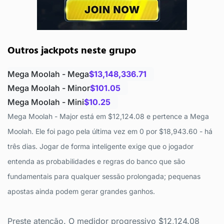
Outros jackpots neste grupo
Mega Moolah - Mega
$13,148,336.71
Mega Moolah - Minor
$101.05
Mega Moolah - Mini
$10.25
Mega Moolah - Major está em $12,124.08 e pertence a Mega
Moolah. Ele foi pago pela última vez em 0 por $18,943.60 - há
três dias. Jogar de forma inteligente exige que o jogador
entenda as probabilidades e regras do banco que são
fundamentais para qualquer sessão prolongada; pequenas
apostas ainda podem gerar grandes ganhos.
Preste atenção. O medidor progressivo $12,124.08