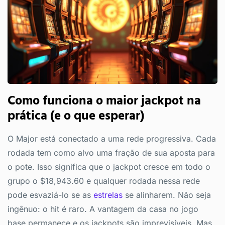
Como funciona o maior jackpot na
prática (e o que esperar)
O Major está conectado a uma rede progressiva. Cada
rodada tem como alvo uma fração de sua aposta para
o pote. Isso significa que o jackpot cresce em todo o
grupo o $18,943.60 e qualquer rodada nessa rede
pode esvaziá-lo se as
estrelas
se alinharem. Não seja
ingênuo: o hit é raro. A vantagem da casa no jogo
base permanece e os jackpots são imprevisíveis. Mas