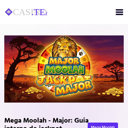
Mega Moolah - Major: Guia
Mega Moolah