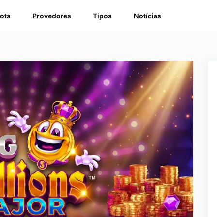
ots
Provedores
Tipos
Notícias