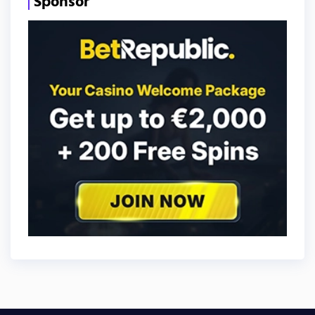
Sponsor