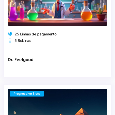
25 Linhas de pagamento
5 Bobinas
Dr. Feelgood
Progressive Slots