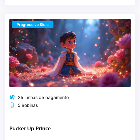
Progressive Slots
25 Linhas de pagamento
5 Bobinas
Pucker Up Prince