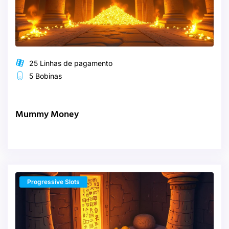
25 Linhas de pagamento
5 Bobinas
Mummy Money
Progressive Slots