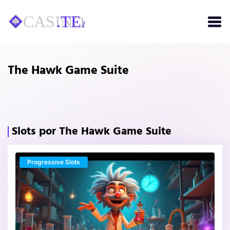
The Hawk Game Suite
Slots por The Hawk Game Suite
Progressive Slots