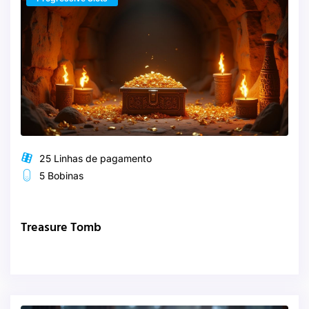
25 Linhas de pagamento
5 Bobinas
Treasure Tomb