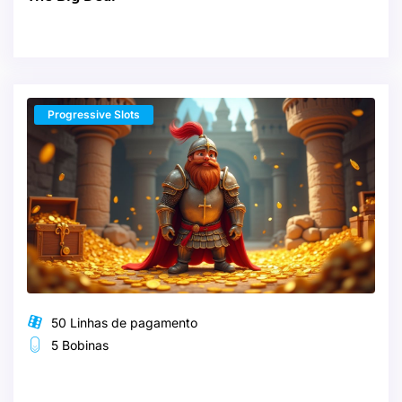
Progressive Slots
50 Linhas de pagamento
5 Bobinas