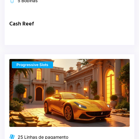
5 Bobinas
Cash Reef
Progressive Slots
25 Linhas de pagamento