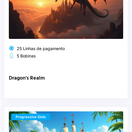
25 Linhas de pagamento
5 Bobinas
Dragon's Realm
Progressive Slots