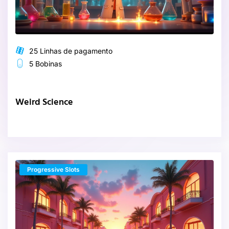
25 Linhas de pagamento
5 Bobinas
Weird Science
Progressive Slots