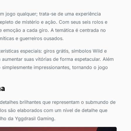
m jogo qualquer; trata-se de uma experiência
pleto de mistério e ação. Com seus seis rolos e
e emoção a cada giro. A temática é centrada no
íticas e guerreiros ousados.
rísticas especiais: giros grátis, símbolos Wild e
 aumentar suas vitórias de forma espetacular. Além
ão simplesmente impressionantes, tornando o jogo
na
detalhes brilhantes que representam o submundo de
los são elaborados com um nível de detalhe que
lho da Yggdrasil Gaming.