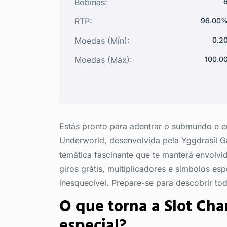
Bobinas:
RTP:
96.00
Moedas (Mín):
0.2
Moedas (Máx):
100.0
Estás pronto para adentrar o submundo e en
Underworld, desenvolvida pela Yggdrasil 
temática fascinante que te manterá envolvi
giros grátis, multiplicadores e símbolos es
inesquecível. Prepare-se para descobrir to
O que torna a Slot Ch
especial?