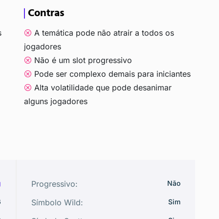
Contras
s
A temática pode não atrair a todos os
jogadores
Não é um slot progressivo
Pode ser complexo demais para iniciantes
Alta volatilidade que pode desanimar
alguns jogadores
g
Progressivo:
Não
6
Símbolo Wild:
Sim