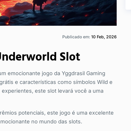
Publicado em:
10 Feb, 2026
Underworld Slot
 um emocionante jogo da Yggdrasil Gaming
rátis e características como símbolos Wild e
e experientes, este slot levará você a uma
êmios potenciais, este jogo é uma excelente
emocionante no mundo das slots.