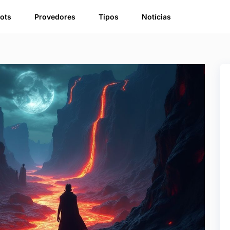
ots
Provedores
Tipos
Notícias