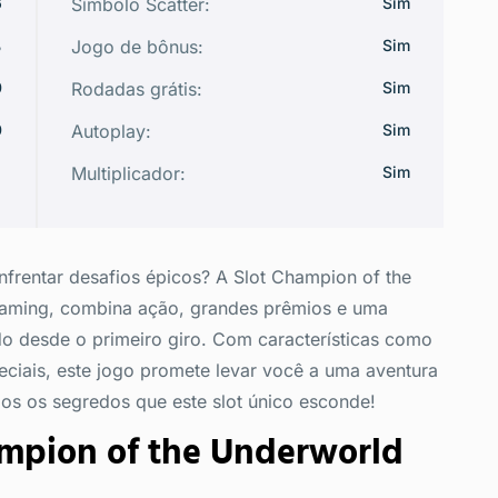
6
Símbolo Scatter:
Sim
%
Jogo de bônus:
Sim
0
Rodadas grátis:
Sim
0
Autoplay:
Sim
Multiplicador:
Sim
frentar desafios épicos? A Slot Champion of the
Gaming, combina ação, grandes prêmios e uma
do desde o primeiro giro. Com características como
peciais, este jogo promete levar você a uma aventura
dos os segredos que este slot único esconde!
ampion of the Underworld