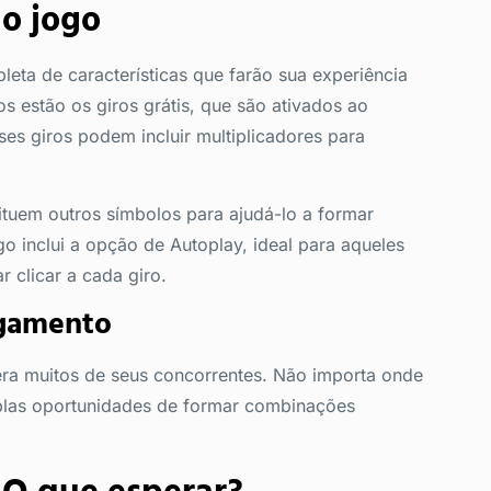
do jogo
eta de características que farão sua experiência
s estão os giros grátis, que são ativados ao
ses giros podem incluir multiplicadores para
tuem outros símbolos para ajudá-lo a formar
 inclui a opção de Autoplay, ideal para aqueles
 clicar a cada giro.
agamento
ra muitos de seus concorrentes. Não importa onde
iplas oportunidades de formar combinações