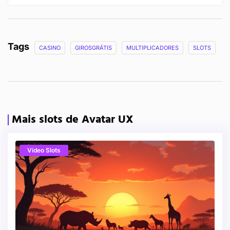
Tags
CASINO
GIROSGRÁTIS
MULTIPLICADORES
SLOTS
Mais slots de Avatar UX
Video Slots