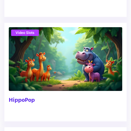
Video Slots
HippoPop