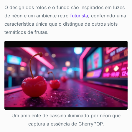
O design dos rolos e o fundo são inspirados em luzes
de néon e um ambiente retro
futurista
, conferindo uma
característica única que o distingue de outros slots
temáticos de frutas.
Um ambiente de cassino iluminado por néon que
captura a essência de CherryPOP.