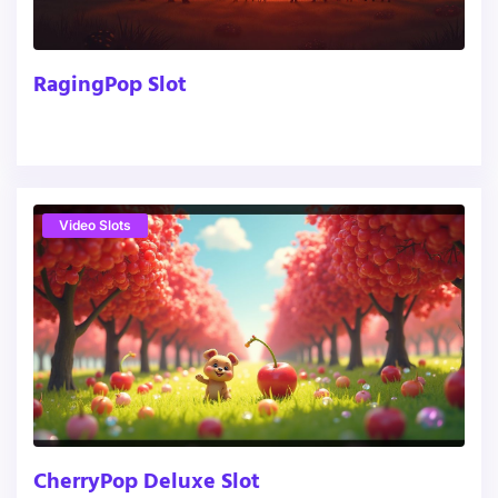
RagingPop Slot
Video Slots
CherryPop Deluxe Slot