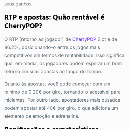
seus ganhos.
RTP e apostas: Quão rentável é
CherryPOP?
O RTP (retorno ao jogador) de
CherryPOP
Slot é de
96,2%, posicionando-o entre os jogos mais
competitivos em termos de rentabilidade. Isso significa
que, em média, os jogadores podem esperar um bom
retorno em suas apostas ao longo do tempo.
Quanto às apostas, você pode começar com um
mínimo de 0,20€ por giro, tornando-o acessível para
iniciantes. Por outro lado, apostadores mais ousados
podem apostar até 40€ por giro, o que adiciona um
elemento de emoção e adrenalina.