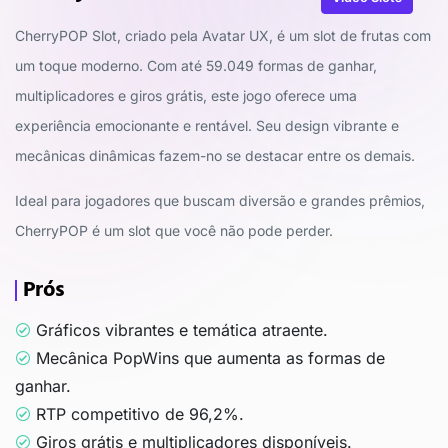
CherryPOP Slot, criado pela Avatar UX, é um slot de frutas com
um toque moderno. Com até 59.049 formas de ganhar,
multiplicadores e giros grátis, este jogo oferece uma
experiência emocionante e rentável. Seu design vibrante e
mecânicas dinâmicas fazem-no se destacar entre os demais.
Ideal para jogadores que buscam diversão e grandes prêmios,
CherryPOP é um slot que você não pode perder.
Prós
Gráficos vibrantes e temática atraente.
Mecânica PopWins que aumenta as formas de
ganhar.
RTP competitivo de 96,2%.
Giros grátis e multiplicadores disponíveis.