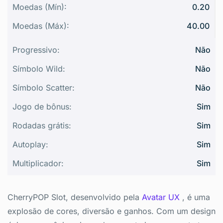
Moedas (Mín):
0.20
Moedas (Máx):
40.00
Progressivo:
Não
Símbolo Wild:
Não
Símbolo Scatter:
Não
Jogo de bônus:
Sim
Rodadas grátis:
Sim
Autoplay:
Sim
Multiplicador:
Sim
CherryPOP Slot, desenvolvido pela
Avatar UX
, é uma
explosão de cores, diversão e ganhos. Com um design