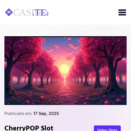
Publicado em:
17 Sep, 2025
CherryPOP Slot
Video Slots