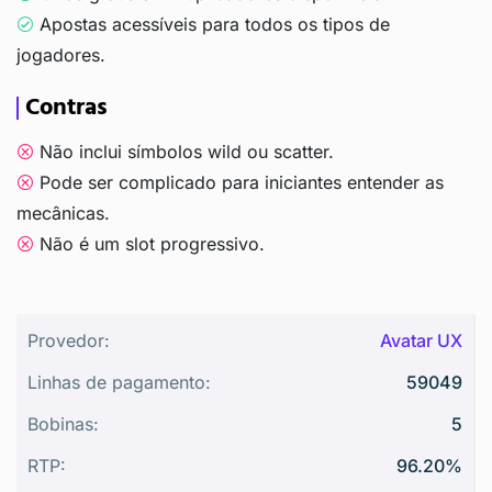
Apostas acessíveis para todos os tipos de
jogadores.
Contras
Não inclui símbolos wild ou scatter.
Pode ser complicado para iniciantes entender as
mecânicas.
Não é um slot progressivo.
Provedor:
Avatar UX
Linhas de pagamento:
59049
Bobinas:
5
RTP:
96.20%