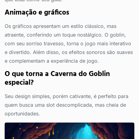
Animação e gráficos
Os gráficos apresentam um estilo clássico, mas
atraente, conferindo um toque nostálgico. O goblin,
com seu sorriso travesso, torna o jogo mais interativo
e divertido. Além disso, os efeitos sonoros são suaves
e complementam a experiência de jogo.
O que torna a Caverna do Goblin
especial?
Seu design simples, porém cativante, é perfeito para
quem busca uma slot descomplicada, mas cheia de
oportunidades.