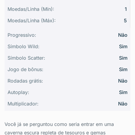
Moedas/Linha (Mín):
1
Moedas/Linha (Máx):
5
Progressivo:
Não
Símbolo Wild:
Sim
Símbolo Scatter:
Sim
Jogo de bônus:
Sim
Rodadas grátis:
Não
Autoplay:
Sim
Multiplicador:
Não
Você já se perguntou como seria entrar em uma
caverna escura repleta de tesouros e gemas