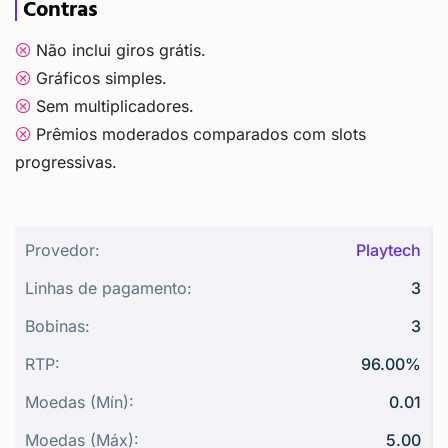
Contras
Não inclui giros grátis.
Gráficos simples.
Sem multiplicadores.
Prêmios moderados comparados com slots
progressivas.
Provedor:
Playtech
Linhas de pagamento:
3
Bobinas:
3
RTP:
96.00%
Moedas (Mín):
0.01
Moedas (Máx):
5.00