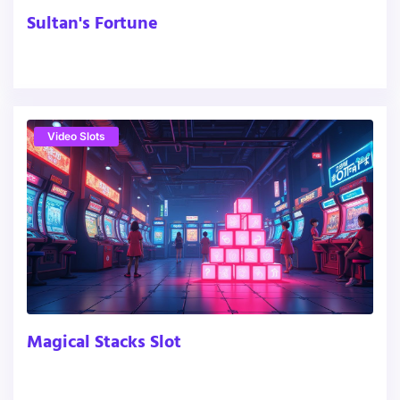
Sultan's Fortune
Video Slots
Magical Stacks Slot