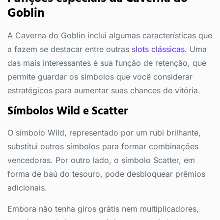
Goblin
A Caverna do Goblin inclui algumas características que
a fazem se destacar entre outras
slots clássicas
. Uma
das mais interessantes é sua função de retenção, que
permite guardar os símbolos que você considerar
estratégicos para aumentar suas chances de vitória.
Símbolos Wild e Scatter
O símbolo Wild, representado por um rubi brilhante,
substitui outros símbolos para formar combinações
vencedoras. Por outro lado, o símbolo Scatter, em
forma de baú do tesouro, pode desbloquear prêmios
adicionais.
Embora não tenha giros grátis nem multiplicadores,