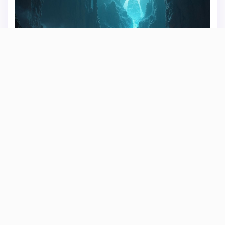
Kingdoms Rise: Chasm of Fear
Video Slots