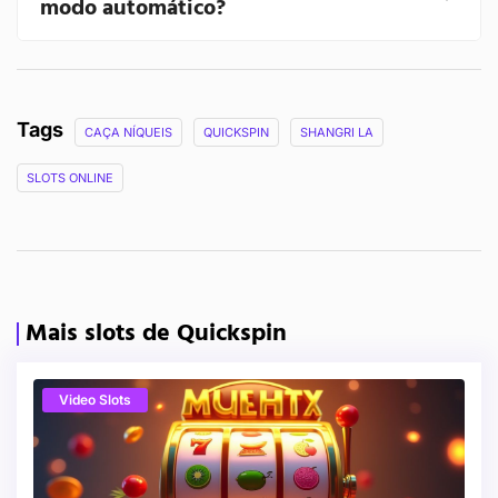
modo automático?
Tags
CAÇA NÍQUEIS
QUICKSPIN
SHANGRI LA
SLOTS ONLINE
Mais slots de Quickspin
Video Slots