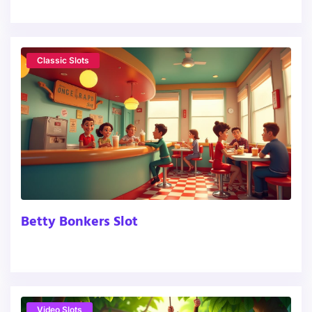
Classic Slots
Betty Bonkers Slot
Video Slots