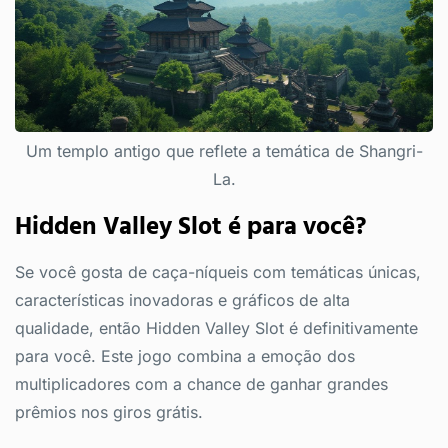
Um templo antigo que reflete a temática de Shangri-
La.
Hidden Valley Slot é para você?
Se você gosta de caça-níqueis com temáticas únicas,
características inovadoras e gráficos de alta
qualidade, então Hidden Valley Slot é definitivamente
para você. Este jogo combina a emoção dos
multiplicadores com a chance de ganhar grandes
prêmios nos giros grátis.