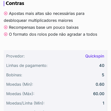
Contras
Apostas mais altas são necessárias para
desbloquear multiplicadores maiores
Recompensas base um pouco baixas
O formato dos rolos pode não agradar a todos
Provedor:
Quickspin
Linhas de pagamento:
40
Bobinas:
5
Moedas (Mín):
0.60
Moedas (Máx):
60.00
Moedas/Linha (Mín):
1