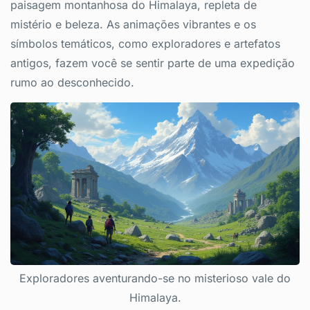
paisagem montanhosa do Himalaya, repleta de
mistério e beleza. As animações vibrantes e os
símbolos temáticos, como exploradores e artefatos
antigos, fazem você se sentir parte de uma expedição
rumo ao desconhecido.
Exploradores aventurando-se no misterioso vale do
Himalaya.