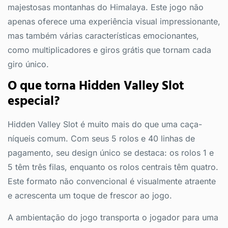
majestosas montanhas do Himalaya. Este jogo não
apenas oferece uma experiência visual impressionante,
mas também várias características emocionantes,
como multiplicadores e giros grátis que tornam cada
giro único.
O que torna Hidden Valley Slot
especial?
Hidden Valley Slot é muito mais do que uma caça-
níqueis comum. Com seus 5 rolos e 40 linhas de
pagamento, seu design único se destaca: os rolos 1 e
5 têm três filas, enquanto os rolos centrais têm quatro.
Este formato não convencional é visualmente atraente
e acrescenta um toque de frescor ao jogo.
A ambientação do jogo transporta o jogador para uma