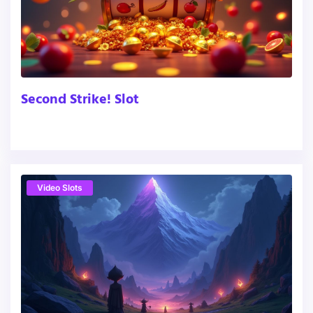
Second Strike! Slot
Video Slots