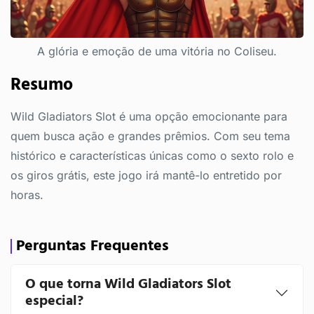
A glória e emoção de uma vitória no Coliseu.
Resumo
Wild Gladiators Slot é uma opção emocionante para
quem busca ação e grandes prêmios. Com seu tema
histórico e características únicas como o sexto rolo e
os giros grátis, este jogo irá mantê-lo entretido por
horas.
Perguntas Frequentes
O que torna Wild Gladiators Slot
especial?