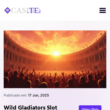
Publicado em:
17 Jun, 2025
Wild Gladiators Slot
Video Slots