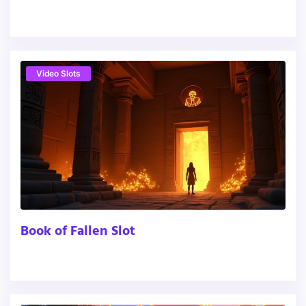
Video Slots
Book of Fallen Slot