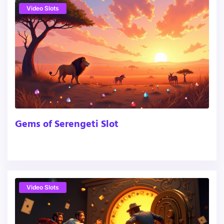
Video Slots
Gems of Serengeti Slot
Video Slots