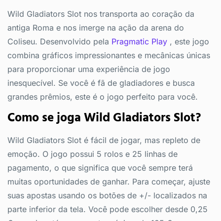
Wild Gladiators Slot nos transporta ao coração da
antiga Roma e nos imerge na ação da arena do
Coliseu. Desenvolvido pela
Pragmatic Play
, este jogo
combina gráficos impressionantes e mecânicas únicas
para proporcionar uma experiência de jogo
inesquecível. Se você é fã de gladiadores e busca
grandes prêmios, este é o jogo perfeito para você.
Como se joga Wild Gladiators Slot?
Wild Gladiators Slot é fácil de jogar, mas repleto de
emoção. O jogo possui 5 rolos e 25 linhas de
pagamento, o que significa que você sempre terá
muitas oportunidades de ganhar. Para começar, ajuste
suas apostas usando os botões de +/- localizados na
parte inferior da tela. Você pode escolher desde 0,25