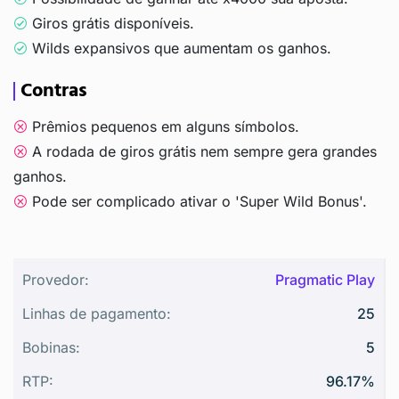
Giros grátis disponíveis.
Wilds expansivos que aumentam os ganhos.
Contras
Prêmios pequenos em alguns símbolos.
A rodada de giros grátis nem sempre gera grandes
ganhos.
Pode ser complicado ativar o 'Super Wild Bonus'.
Provedor:
Pragmatic Play
Linhas de pagamento:
25
Bobinas:
5
RTP:
96.17%