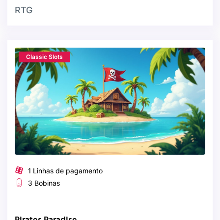
RTG
Classic Slots
1 Linhas de pagamento
3 Bobinas