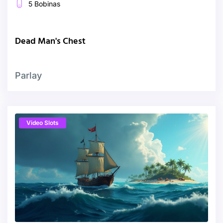
5 Bobinas
Dead Man's Chest
Parlay
Video Slots