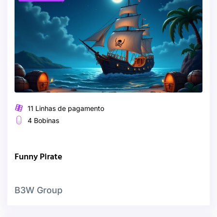
11 Linhas de pagamento
4 Bobinas
Funny Pirate
B3W Group