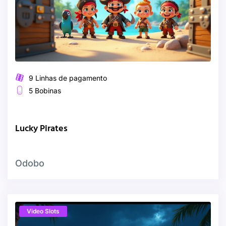
9 Linhas de pagamento
5 Bobinas
Lucky Pirates
Odobo
Video Slots