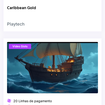
Caribbean Gold
Playtech
Video Slots
20 Linhas de pagamento