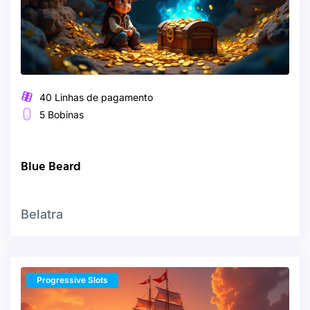
40 Linhas de pagamento
5 Bobinas
Blue Beard
Belatra
Progressive Slots