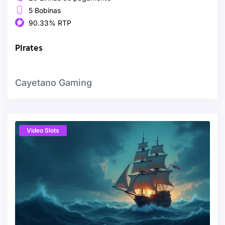
5 Bobinas
90.33% RTP
Pirates
Cayetano Gaming
Video Slots