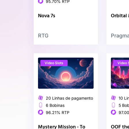
95.70% RTP
Nova 7s
Orbital
RTG
Pragma
Video Slots
Video 
20 Linhas de pagamento
10 Li
6 Bobinas
5 Bob
96.21% RTP
97.0
Mystery Mission - To
OOF th