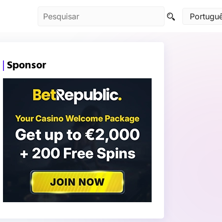
Sponsor