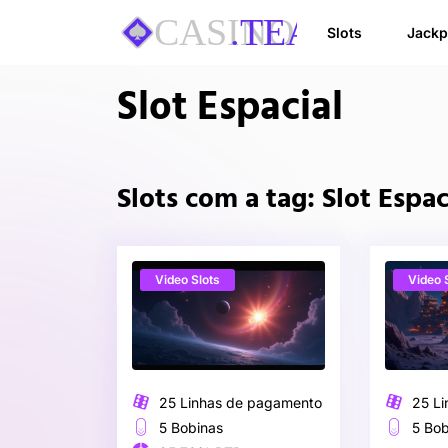
Slots
Jackp
Slot Espacial
Slots com a tag: Slot Espac
Video Slots
Video 
25 Linhas de pagamento
25 Li
5 Bobinas
5 Bob