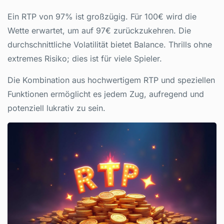
Ein RTP von 97% ist großzügig. Für 100€ wird die
Wette erwartet, um auf 97€ zurückzukehren. Die
durchschnittliche Volatilität bietet Balance. Thrills ohne
extremes Risiko; dies ist für viele Spieler.
Die Kombination aus hochwertigem RTP und speziellen
Funktionen ermöglicht es jedem Zug, aufregend und
potenziell lukrativ zu sein.