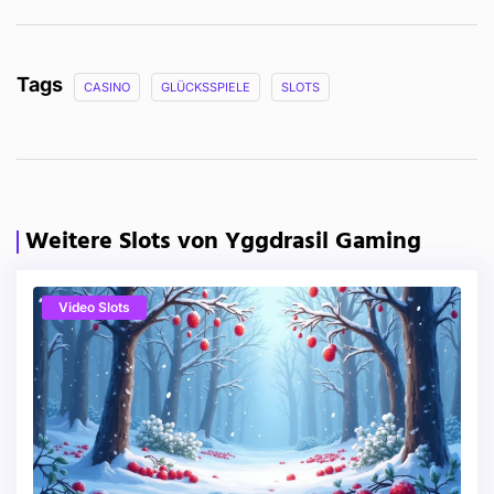
Tags
CASINO
GLÜCKSSPIELE
SLOTS
Weitere Slots von Yggdrasil Gaming
Video Slots