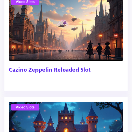
Video Slots
Cazino Zeppelin Reloaded Slot
Video Slots