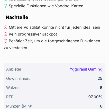
Spezielle Funktionen wie Voodoo-Karten
Nachteile
Mittlere Volatilität könnte nicht für jeden ideal sein
Kein progressiver Jackpot
Benötigt Zeit, um die fortgeschrittenen Funktionen
zu verstehen
Anbieter:
Yggdrasil Gaming
Gewinnlinien:
25
Walzen:
5
RTP:
97.00%
Münzen (Min):
0