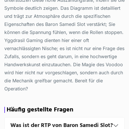
Symbole deutlich zeigen. Das Diagramm ist detailliert
und trägt zur Atmosphäre durch die spezifischen
Eigenschaften des Baron Samedi Slot verstärkt; Sie
können die Spannung fühlen, wenn die Rollen stoppen.
Yggdrasil Gaming dienten hier einer oft
vernachlässigten Nische; es ist nicht nur eine Frage des
Zufalls, sondern es geht darum, in eine hochwertige
Handwerkskunst einzutauchen. Die Magie des Voodoo
wird hier nicht nur vorgeschlagen, sondern auch durch
die Mechanik greifbar gemacht. Bereit für die
Operation?
Häufig gestellte Fragen
Was ist der RTP von Baron Samedi Slot?