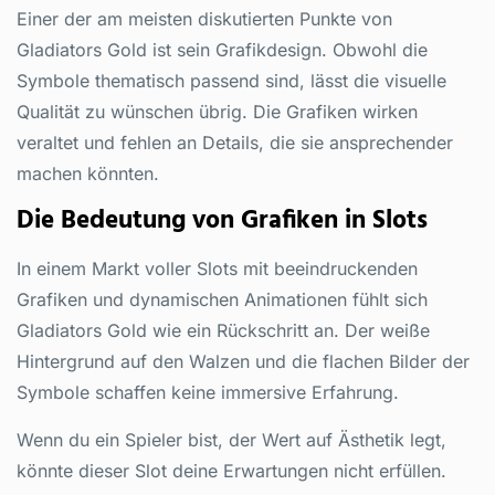
Einer der am meisten diskutierten Punkte von
Gladiators Gold ist sein Grafikdesign. Obwohl die
Symbole thematisch passend sind, lässt die visuelle
Qualität zu wünschen übrig. Die Grafiken wirken
veraltet und fehlen an Details, die sie ansprechender
machen könnten.
Die Bedeutung von Grafiken in Slots
In einem Markt voller Slots mit beeindruckenden
Grafiken und dynamischen Animationen fühlt sich
Gladiators Gold wie ein Rückschritt an. Der weiße
Hintergrund auf den Walzen und die flachen Bilder der
Symbole schaffen keine immersive Erfahrung.
Wenn du ein Spieler bist, der Wert auf Ästhetik legt,
könnte dieser Slot deine Erwartungen nicht erfüllen.