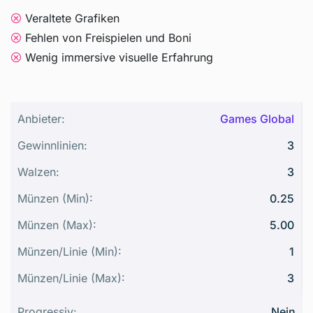
Veraltete Grafiken
Fehlen von Freispielen und Boni
Wenig immersive visuelle Erfahrung
Anbieter:
Games Global
Gewinnlinien:
3
Walzen:
3
Münzen (Min):
0.25
Münzen (Max):
5.00
Münzen/Linie (Min):
1
Münzen/Linie (Max):
3
Progressiv:
Nein