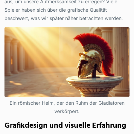
aus, um unsere Aufmerksamkeit zu erregen? Viele
Spieler haben sich über die grafische Qualität
beschwert, was wir später näher betrachten werden.
Ein römischer Helm, der den Ruhm der Gladiatoren
verkörpert.
Grafikdesign und visuelle Erfahrung