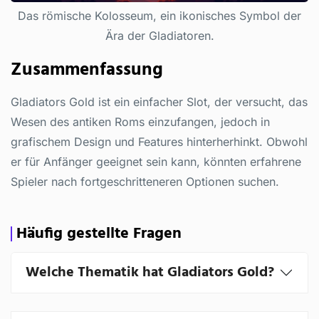
Das römische Kolosseum, ein ikonisches Symbol der
Ära der Gladiatoren.
Zusammenfassung
Gladiators Gold ist ein einfacher Slot, der versucht, das
Wesen des antiken Roms einzufangen, jedoch in
grafischem Design und Features hinterherhinkt. Obwohl
er für Anfänger geeignet sein kann, könnten erfahrene
Spieler nach fortgeschritteneren Optionen suchen.
Häufig gestellte Fragen
Welche Thematik hat Gladiators Gold?