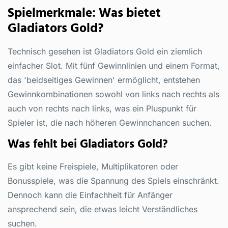
Spielmerkmale: Was bietet
Gladiators Gold?
Technisch gesehen ist Gladiators Gold ein ziemlich
einfacher Slot. Mit fünf Gewinnlinien und einem Format,
das 'beidseitiges Gewinnen' ermöglicht, entstehen
Gewinnkombinationen sowohl von links nach rechts als
auch von rechts nach links, was ein Pluspunkt für
Spieler ist, die nach höheren Gewinnchancen suchen.
Was fehlt bei Gladiators Gold?
Es gibt keine Freispiele, Multiplikatoren oder
Bonusspiele, was die Spannung des Spiels einschränkt.
Dennoch kann die Einfachheit für Anfänger
ansprechend sein, die etwas leicht Verständliches
suchen.