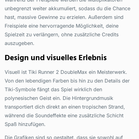
unbegrenzt weiter akkumuliert, sodass du die Chance
hast, massive Gewinne zu erzielen. Außerdem sind
Freispiele eine hervorragende Möglichkeit, deine
Spielzeit zu verlängern, ohne zusätzliche Credits
auszugeben.
Design und visuelles Erlebnis
Visuell ist Tiki Runner 2 DoubleMax ein Meisterwerk.
Von den lebendigen Farben bis hin zu den Details der
Tiki-Symbole fängt das Spiel wirklich den
polynesischen Geist ein. Die Hintergrundmusik
transportiert dich direkt an einen tropischen Strand,
während die Soundeffekte eine zusätzliche Schicht
Spaß hinzufügen.
Die Grafiken sind so gestaltet, dass sie sowohl auf