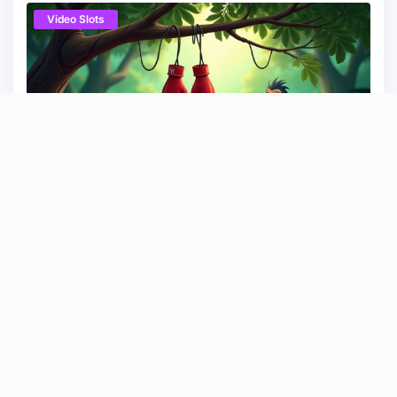
Video Slots
Tumble in the Jungle Wild Fight Slot
Video Slots