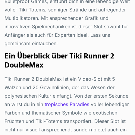
Bulletproof Games, entführt dich in eine lebendige Welt
voller Tiki-Totems, sonniger Strände und aufregender
Multiplikatoren. Mit ansprechender Grafik und
innovativen Spielmechaniken ist dieser Slot sowohl für
Anfänger als auch für Experten ideal. Lass uns
gemeinsam eintauchen!
Ein Überblick über Tiki Runner 2
DoubleMax
Tiki Runner 2 DoubleMax ist ein Video-Slot mit 5
Walzen und 20 Gewinnlinien, der das Wesen der
polynesischen Kultur einfängt. Von der ersten Sekunde
an wirst du in ein
tropisches Paradies
voller lebendiger
Farben und thematischer Symbole wie exotischen
Früchten und Tiki-Totems transportiert. Dieser Slot ist
nicht nur visuell ansprechend, sondern bietet auch ein