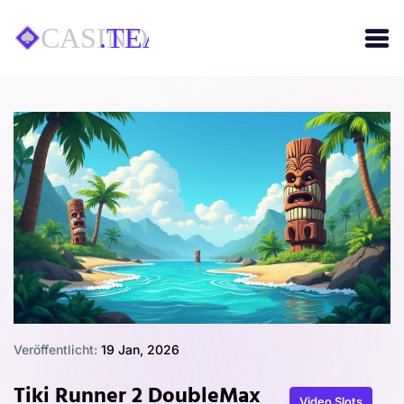
Veröffentlicht:
19 Jan, 2026
Tiki Runner 2 DoubleMax
Video Slots