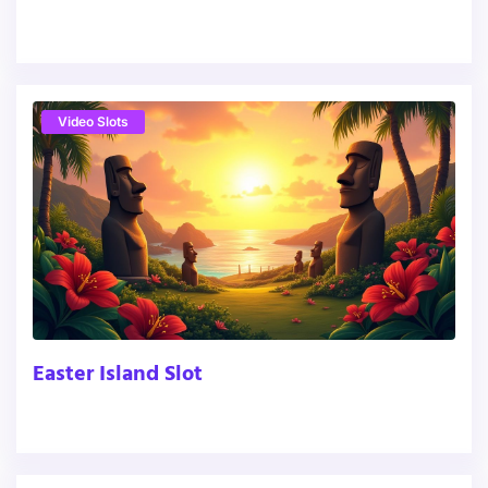
Video Slots
Easter Island Slot