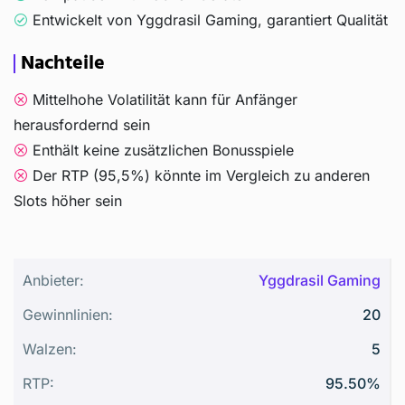
Entwickelt von Yggdrasil Gaming, garantiert Qualität
Nachteile
Mittelhohe Volatilität kann für Anfänger
herausfordernd sein
Enthält keine zusätzlichen Bonusspiele
Der RTP (95,5%) könnte im Vergleich zu anderen
Slots höher sein
Anbieter:
Yggdrasil Gaming
Gewinnlinien:
20
Walzen:
5
RTP:
95.50%