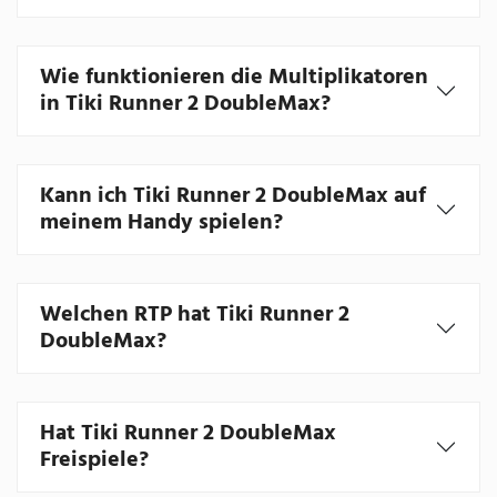
Wie funktionieren die Multiplikatoren
in Tiki Runner 2 DoubleMax?
Kann ich Tiki Runner 2 DoubleMax auf
meinem Handy spielen?
Welchen RTP hat Tiki Runner 2
DoubleMax?
Hat Tiki Runner 2 DoubleMax
Freispiele?