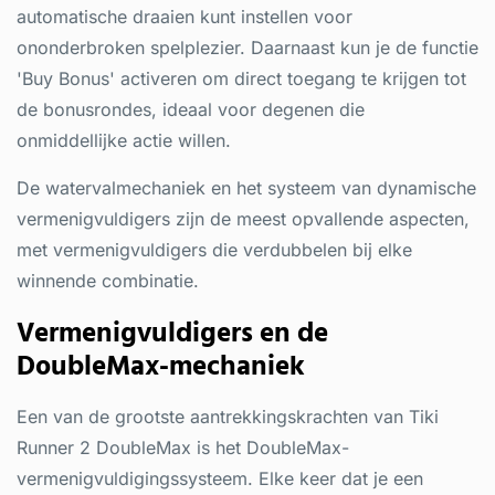
automatische draaien kunt instellen voor
ononderbroken spelplezier. Daarnaast kun je de functie
'Buy Bonus' activeren om direct toegang te krijgen tot
de bonusrondes, ideaal voor degenen die
onmiddellijke actie willen.
De watervalmechaniek en het systeem van dynamische
vermenigvuldigers zijn de meest opvallende aspecten,
met vermenigvuldigers die verdubbelen bij elke
winnende combinatie.
Vermenigvuldigers en de
DoubleMax-mechaniek
Een van de grootste aantrekkingskrachten van Tiki
Runner 2 DoubleMax is het DoubleMax-
vermenigvuldigingssysteem. Elke keer dat je een