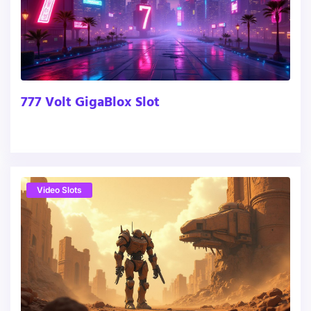
777 Volt GigaBlox Slot
Video Slots