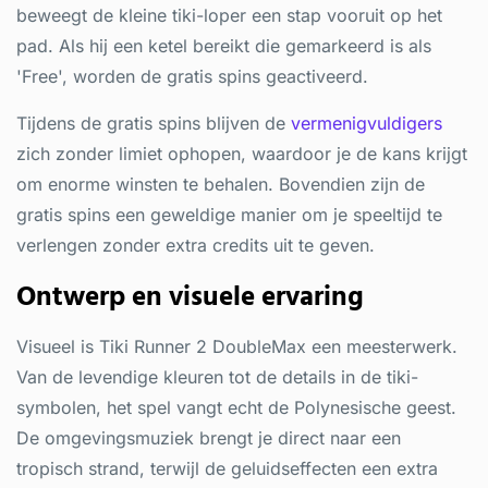
beweegt de kleine tiki-loper een stap vooruit op het
pad. Als hij een ketel bereikt die gemarkeerd is als
'Free', worden de gratis spins geactiveerd.
Tijdens de gratis spins blijven de
vermenigvuldigers
zich zonder limiet ophopen, waardoor je de kans krijgt
om enorme winsten te behalen. Bovendien zijn de
gratis spins een geweldige manier om je speeltijd te
verlengen zonder extra credits uit te geven.
Ontwerp en visuele ervaring
Visueel is Tiki Runner 2 DoubleMax een meesterwerk.
Van de levendige kleuren tot de details in de tiki-
symbolen, het spel vangt echt de Polynesische geest.
De omgevingsmuziek brengt je direct naar een
tropisch strand, terwijl de geluidseffecten een extra