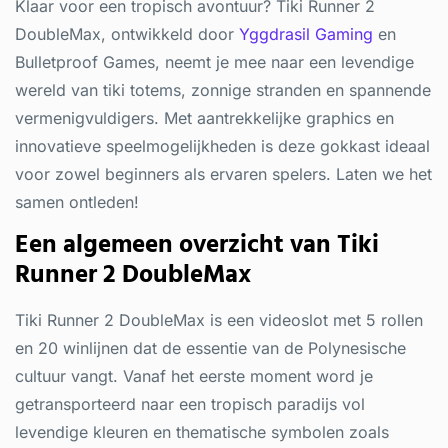
Klaar voor een tropisch avontuur? Tiki Runner 2
DoubleMax, ontwikkeld door
Yggdrasil Gaming
en
Bulletproof Games, neemt je mee naar een levendige
wereld van tiki totems, zonnige stranden en spannende
vermenigvuldigers. Met aantrekkelijke graphics en
innovatieve speelmogelijkheden is deze gokkast ideaal
voor zowel beginners als ervaren spelers. Laten we het
samen ontleden!
Een algemeen overzicht van Tiki
Runner 2 DoubleMax
Tiki Runner 2 DoubleMax is een videoslot met 5 rollen
en 20 winlijnen dat de essentie van de Polynesische
cultuur vangt. Vanaf het eerste moment word je
getransporteerd naar een tropisch paradijs vol
levendige kleuren en thematische symbolen zoals