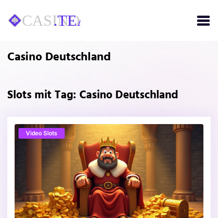
Casino Deutschland
Slots mit Tag: Casino Deutschland
Video Slots