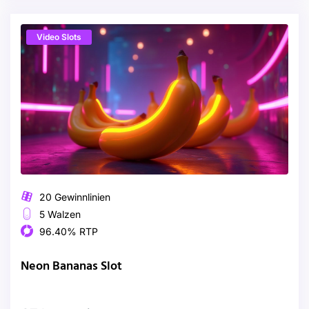
Video Slots
20 Gewinnlinien
5 Walzen
96.40% RTP
Neon Bananas Slot