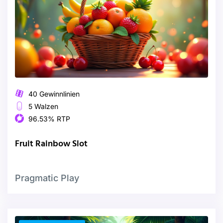
40 Gewinnlinien
5 Walzen
96.53% RTP
Fruit Rainbow Slot
Pragmatic Play