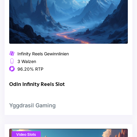
Infinity Reels Gewinnlinien
3 Walzen
96.20% RTP
Odin Infinity Reels Slot
Yggdrasil Gaming
Video Slots