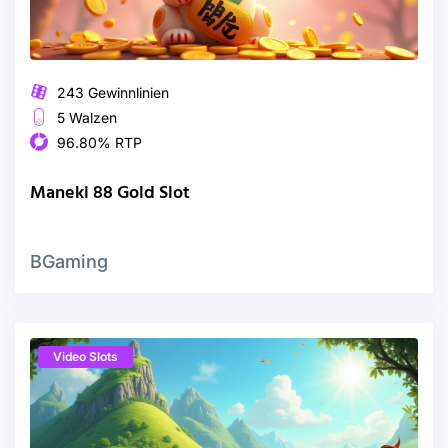
243 Gewinnlinien
5 Walzen
96.80% RTP
Maneki 88 Gold Slot
BGaming
Video Slots