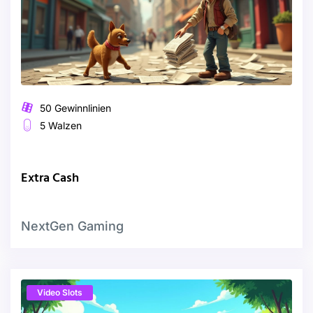
50 Gewinnlinien
5 Walzen
Extra Cash
NextGen Gaming
Video Slots