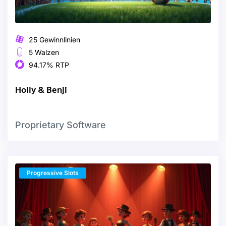
25 Gewinnlinien
5 Walzen
94.17% RTP
Holly & Benji
Proprietary Software
Progressive Slots