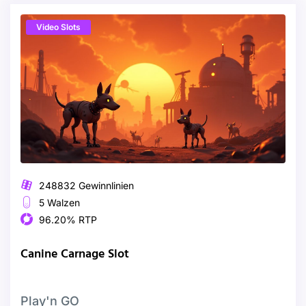
Video Slots
248832 Gewinnlinien
5 Walzen
96.20% RTP
Canine Carnage Slot
Play'n GO