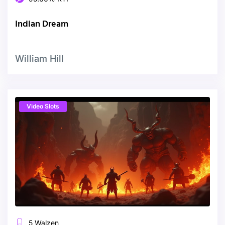
Indian Dream
William Hill
Video Slots
5 Walzen