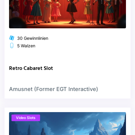
30 Gewinnlinien
5 Walzen
Retro Cabaret Slot
Amusnet (Former EGT Interactive)
Video Slots