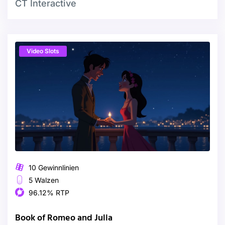
CT Interactive
Video Slots
10 Gewinnlinien
5 Walzen
96.12% RTP
Book of Romeo and Julia