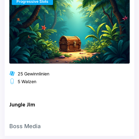
Progressive Slots
25 Gewinnlinien
5 Walzen
Jungle Jim
Boss Media