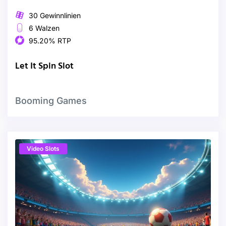
30 Gewinnlinien
6 Walzen
95.20% RTP
Let It Spin Slot
Booming Games
Video Slots