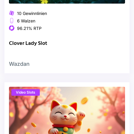
10 Gewinnlinien
6 Walzen
96.21% RTP
Clover Lady Slot
Wazdan
Video Slots