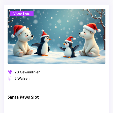
Video Slots
20 Gewinnlinien
5 Walzen
Santa Paws Slot