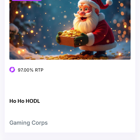
97.00% RTP
Ho Ho HODL
Gaming Corps