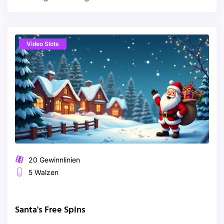
Video Slots
20 Gewinnlinien
5 Walzen
Santa's Free Spins