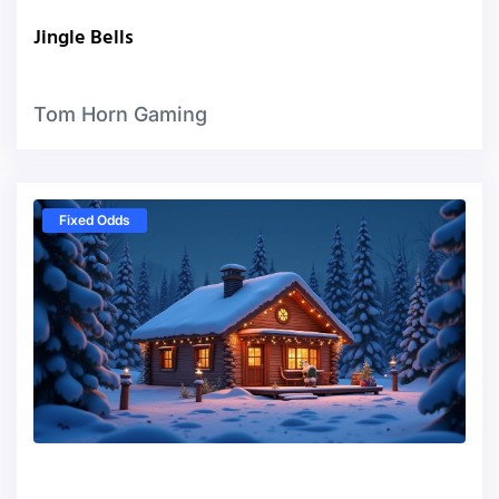
Jingle Bells
Tom Horn Gaming
Fixed Odds