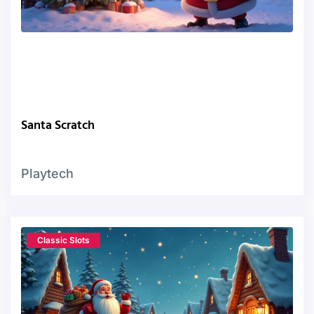
Santa Scratch
Playtech
Classic Slots