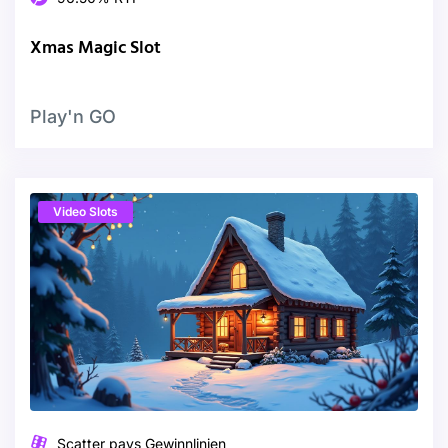
Xmas Magic Slot
Play'n GO
Video Slots
Scatter pays Gewinnlinien