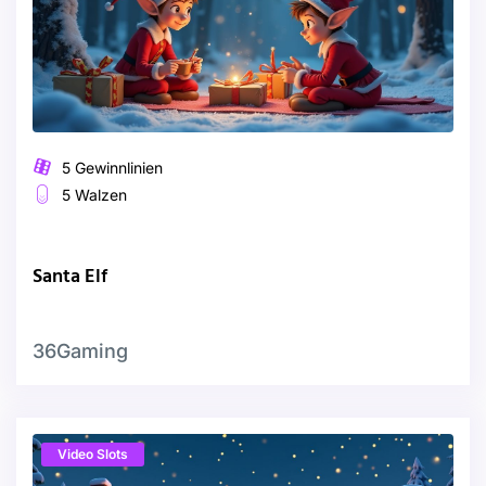
5 Gewinnlinien
5 Walzen
Santa Elf
36Gaming
Video Slots