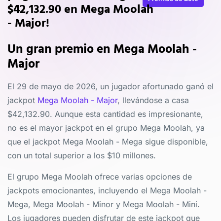
$42,132.90 en Mega Moolah
- Major!
Un gran premio en Mega Moolah -
Major
El 29 de mayo de 2026, un jugador afortunado ganó el
jackpot
Mega Moolah - Major
, llevándose a casa
$42,132.90. Aunque esta cantidad es impresionante,
no es el mayor jackpot en el grupo Mega Moolah, ya
que el jackpot Mega Moolah - Mega sigue disponible,
con un total superior a los $10 millones.
El grupo Mega Moolah ofrece varias opciones de
jackpots emocionantes, incluyendo el Mega Moolah -
Mega, Mega Moolah - Minor y Mega Moolah - Mini.
Los jugadores pueden disfrutar de este jackpot que