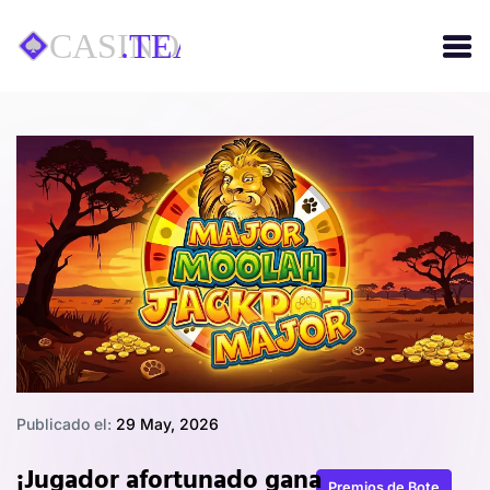
Publicado el:
29 May, 2026
¡Jugador afortunado gana
Premios de Bote