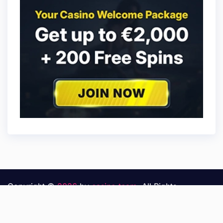
Copyright ©
2026
by
casino.team
. All Rights
Reserved.