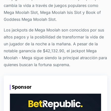
cambia la vida a través de juegos populares como
Mega Moolah Slot, Mega Moolah Isis Slot y Book of
Goddess Mega Moolah Slot.
Los jackpots de Mega Moolah son conocidos por sus
altos pagos y la posibilidad de transformar la vida de
un jugador de la noche a la mañana. A pesar de la
notable ganancia de $42,132.90, el jackpot Mega
Moolah - Mega sigue siendo la principal atracción para
quienes buscan la fortuna suprema.
Sponsor