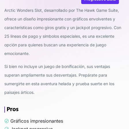
Arctic Wonders Slot, desarrollado por The Hawk Game Suite,
ofrece un diseño impresionante con gráficos envolventes y
características como giros gratis y un jackpot progresivo. Con
25 líneas de pago y símbolos especiales, es una excelente
opción para quienes buscan una experiencia de juego
emocionante.
Si bien no incluye un juego de bonificación, sus ventajas
superan ampliamente sus desventajas. Prepárate para
sumergirte en esta aventura helada y prueba suerte en los
paisajes árticos.
Pros
Gráficos impresionantes