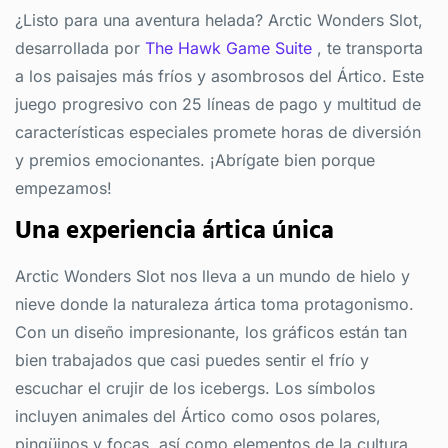
¿Listo para una aventura helada? Arctic Wonders Slot,
desarrollada por
The Hawk Game Suite
, te transporta
a los paisajes más fríos y asombrosos del Ártico. Este
juego progresivo con 25 líneas de pago y multitud de
características especiales promete horas de diversión
y premios emocionantes. ¡Abrígate bien porque
empezamos!
Una experiencia ártica única
Arctic Wonders Slot nos lleva a un mundo de hielo y
nieve donde la naturaleza ártica toma protagonismo.
Con un diseño impresionante, los gráficos están tan
bien trabajados que casi puedes sentir el frío y
escuchar el crujir de los icebergs. Los símbolos
incluyen animales del Ártico como osos polares,
pingüinos y focas, así como elementos de la cultura