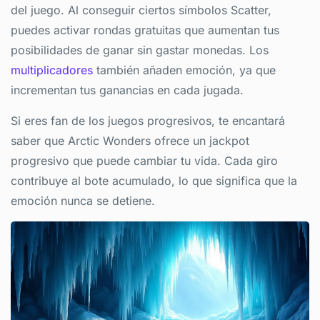
del juego. Al conseguir ciertos símbolos Scatter,
puedes activar rondas gratuitas que aumentan tus
posibilidades de ganar sin gastar monedas. Los
multiplicadores
también añaden emoción, ya que
incrementan tus ganancias en cada jugada.
Si eres fan de los juegos progresivos, te encantará
saber que Arctic Wonders ofrece un jackpot
progresivo que puede cambiar tu vida. Cada giro
contribuye al bote acumulado, lo que significa que la
emoción nunca se detiene.