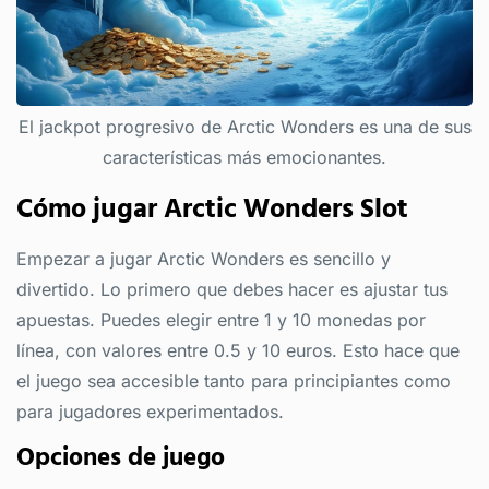
El jackpot progresivo de Arctic Wonders es una de sus
características más emocionantes.
Cómo jugar Arctic Wonders Slot
Empezar a jugar Arctic Wonders es sencillo y
divertido. Lo primero que debes hacer es ajustar tus
apuestas. Puedes elegir entre 1 y 10 monedas por
línea, con valores entre 0.5 y 10 euros. Esto hace que
el juego sea accesible tanto para principiantes como
para jugadores experimentados.
Opciones de juego