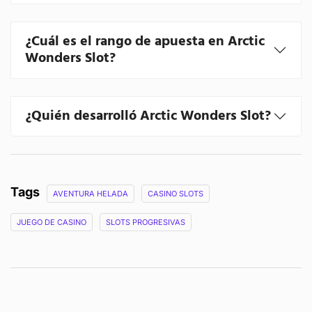
¿Cuál es el rango de apuesta en Arctic
Wonders Slot?
¿Quién desarrolló Arctic Wonders Slot?
Tags
AVENTURA HELADA
CASINO SLOTS
JUEGO DE CASINO
SLOTS PROGRESIVAS