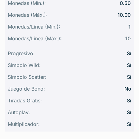
Monedas (Mín.):
0.50
Monedas (Máx.):
10.00
Monedas/Línea (Mín.):
1
Monedas/Línea (Máx.):
10
Progresivo:
Sí
Símbolo Wild:
Sí
Símbolo Scatter:
Sí
Juego de Bono:
No
Tiradas Gratis:
Sí
Autoplay:
Sí
Multiplicador:
Sí