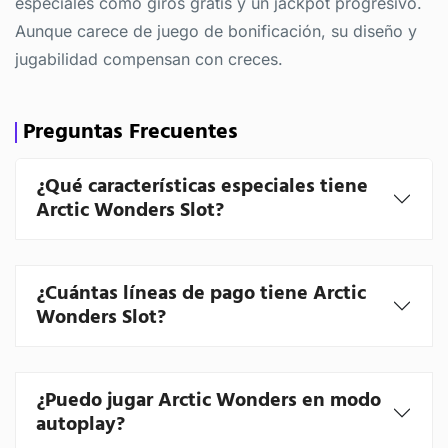
especiales como giros gratis y un jackpot progresivo.
Aunque carece de juego de bonificación, su diseño y
jugabilidad compensan con creces.
Preguntas Frecuentes
¿Qué características especiales tiene
Arctic Wonders Slot?
¿Cuántas líneas de pago tiene Arctic
Wonders Slot?
¿Puedo jugar Arctic Wonders en modo
autoplay?