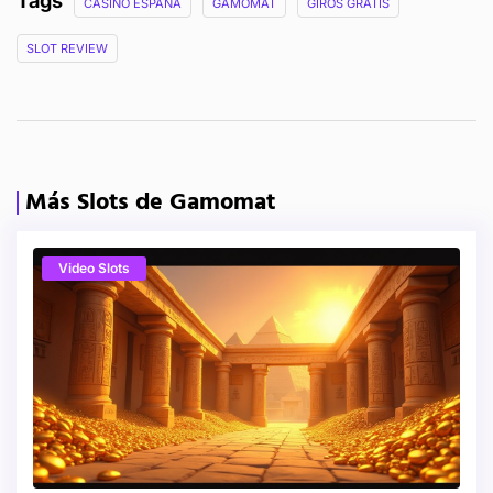
Tags
CASINO ESPAÑA
GAMOMAT
GIROS GRATIS
SLOT REVIEW
Más Slots de Gamomat
Video Slots