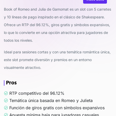
Book of Romeo and Julia de Gamomat es un slot con 5 carretes
y 10 líneas de pago inspirado en el clásico de Shakespeare.
Ofrece un RTP del 96.12%, giros gratis y símbolos expansivos,
lo que lo convierte en una opción atractiva para jugadores de
todos los niveles.
Ideal para sesiones cortas y con una temática romántica única,
este slot promete diversión y premios en un entorno
visualmente atractivo.
Pros
RTP competitivo del 96.12%
Temática única basada en Romeo y Julieta
Función de giros gratis con símbolos expansivos
Apuesta mínima baja para jugadores casuales