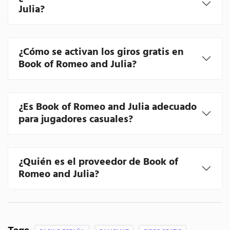
Julia?
¿Cómo se activan los giros gratis en
Book of Romeo and Julia?
¿Es Book of Romeo and Julia adecuado
para jugadores casuales?
¿Quién es el proveedor de Book of
Romeo and Julia?