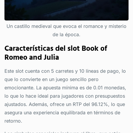
Un castillo medieval que evoca el romance y misterio
de la época.
Características del slot Book of
Romeo and Julia
Este slot cuenta con 5 carretes y 10 líneas de pago, lo
que lo convierte en un juego sencillo pero
emocionante. La apuesta mínima es de 0.01 monedas,
lo que lo hace ideal para jugadores con presupuestos
ajustados. Además, ofrece un RTP del 96.12%, lo que
asegura una experiencia equilibrada en términos de
retorno.