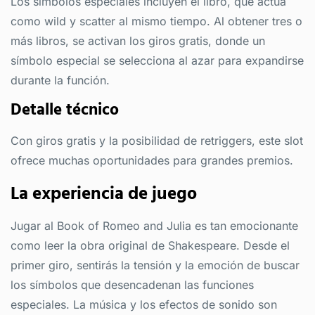
Los símbolos especiales incluyen el libro, que actúa
como wild y scatter al mismo tiempo. Al obtener tres o
más libros, se activan los giros gratis, donde un
símbolo especial se selecciona al azar para expandirse
durante la función.
Detalle técnico
Con giros gratis y la posibilidad de retriggers, este slot
ofrece muchas oportunidades para grandes premios.
La experiencia de juego
Jugar al Book of Romeo and Julia es tan emocionante
como leer la obra original de Shakespeare. Desde el
primer giro, sentirás la tensión y la emoción de buscar
los símbolos que desencadenan las funciones
especiales. La música y los efectos de sonido son