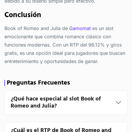
debido a su diseño simple pero efectivo.
Conclusión
Book of Romeo and Julia de
Gamomat
es un slot
emocionante que combina romance clásico con
funciones modernas. Con un RTP del 96.12% y giros
gratis, es una opción ideal para jugadores que buscan
entretenimiento y oportunidades de ganar.
Preguntas Frecuentes
¿Qué hace especial al slot Book of
Romeo and Julia?
¿Cuál es el RTP de Book of Romeo and