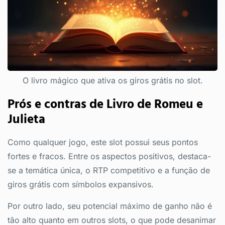
O livro mágico que ativa os giros grátis no slot.
Prós e contras de Livro de Romeu e
Julieta
Como qualquer jogo, este slot possui seus pontos
fortes e fracos. Entre os aspectos positivos, destaca-
se a temática única, o RTP competitivo e a função de
giros grátis com símbolos expansivos.
Por outro lado, seu potencial máximo de ganho não é
tão alto quanto em outros slots, o que pode desanimar