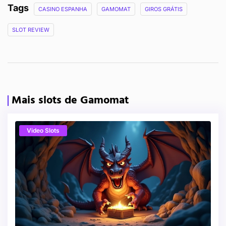
Tags
CASINO ESPANHA
GAMOMAT
GIROS GRÁTIS
SLOT REVIEW
Mais slots de Gamomat
Video Slots