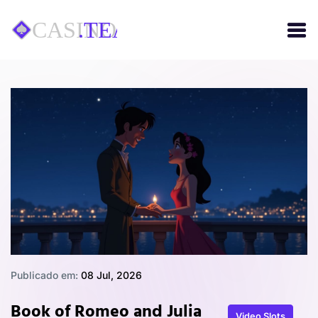
Publicado em:
08 Jul, 2026
Book of Romeo and Julia
Video Slots