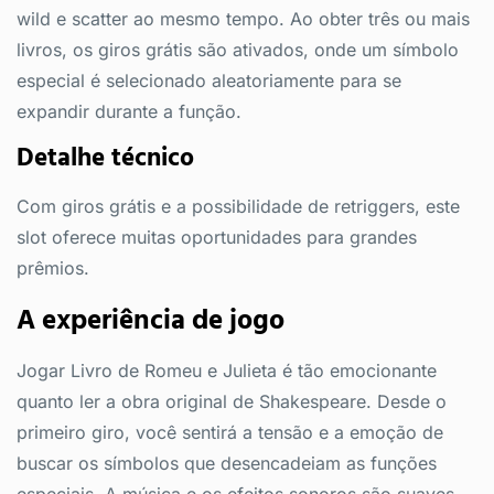
wild e scatter ao mesmo tempo. Ao obter três ou mais
livros, os giros grátis são ativados, onde um símbolo
especial é selecionado aleatoriamente para se
expandir durante a função.
Detalhe técnico
Com giros grátis e a possibilidade de retriggers, este
slot oferece muitas oportunidades para grandes
prêmios.
A experiência de jogo
Jogar Livro de Romeu e Julieta é tão emocionante
quanto ler a obra original de Shakespeare. Desde o
primeiro giro, você sentirá a tensão e a emoção de
buscar os símbolos que desencadeiam as funções