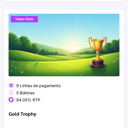
Video Slots
9 Linhas de pagamento
5 Bobinas
94.05% RTP
Gold Trophy