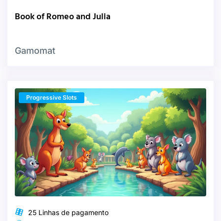
Book of Romeo and Julia
Gamomat
Progressive Slots
25 Linhas de pagamento