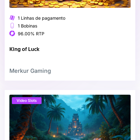
1 Linhas de pagamento
1 Bobinas
96.00% RTP
King of Luck
Merkur Gaming
Video Slots