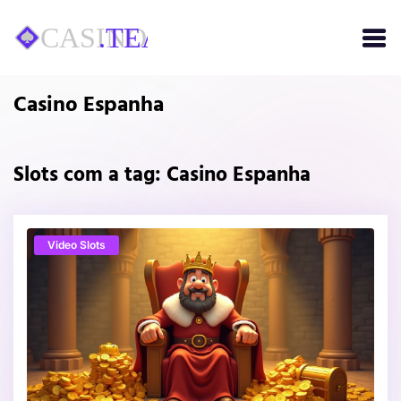
Casino Espanha
Slots com a tag: Casino Espanha
Video Slots