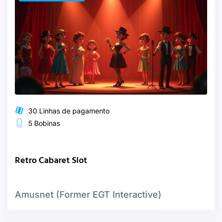
30 Linhas de pagamento
5 Bobinas
Retro Cabaret Slot
Amusnet (Former EGT Interactive)