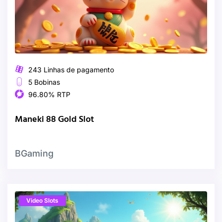
243 Linhas de pagamento
5 Bobinas
96.80% RTP
Maneki 88 Gold Slot
BGaming
Video Slots