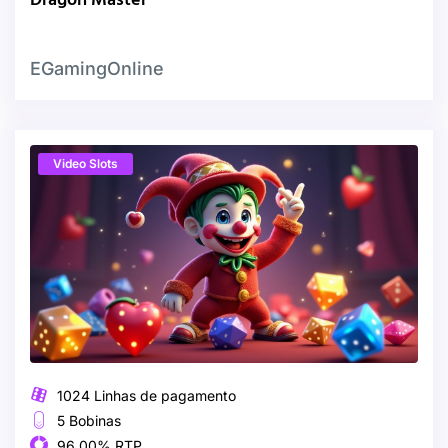
Dragon Master
EGamingOnline
Video Slots
1024 Linhas de pagamento
5 Bobinas
96.00% RTP