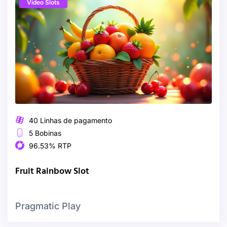
Video Slots
40 Linhas de pagamento
5 Bobinas
96.53% RTP
Fruit Rainbow Slot
Pragmatic Play