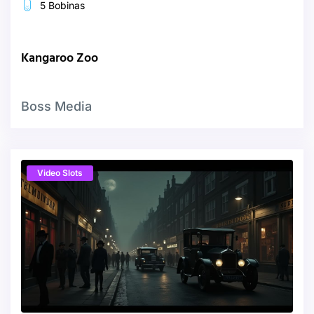
5 Bobinas
Kangaroo Zoo
Boss Media
Video Slots