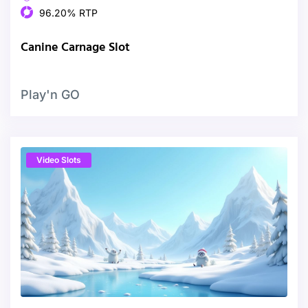
96.20% RTP
Canine Carnage Slot
Play'n GO
Video Slots