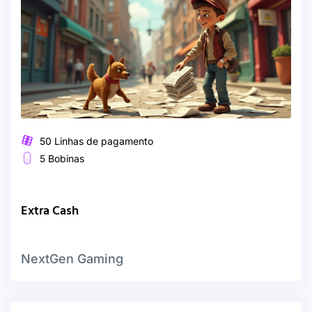
50 Linhas de pagamento
5 Bobinas
Extra Cash
NextGen Gaming