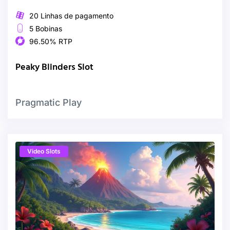
20 Linhas de pagamento
5 Bobinas
96.50% RTP
Peaky Blinders Slot
Pragmatic Play
Video Slots