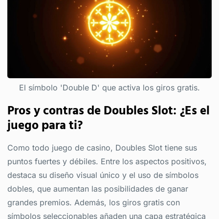
El símbolo 'Double D' que activa los giros gratis.
Pros y contras de Doubles Slot: ¿Es el
juego para ti?
Como todo juego de casino, Doubles Slot tiene sus
puntos fuertes y débiles. Entre los aspectos positivos,
destaca su diseño visual único y el uso de símbolos
dobles, que aumentan las posibilidades de ganar
grandes premios. Además, los giros gratis con
símbolos seleccionables añaden una capa estratégica