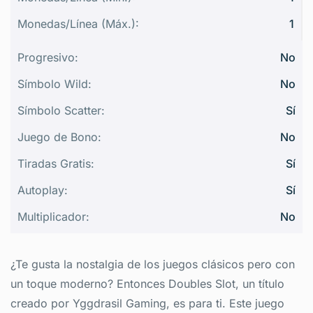
Monedas/Línea (Máx.):
1
Progresivo:
No
Símbolo Wild:
No
Símbolo Scatter:
Sí
Juego de Bono:
No
Tiradas Gratis:
Sí
Autoplay:
Sí
Multiplicador:
No
¿Te gusta la nostalgia de los juegos clásicos pero con
un toque moderno? Entonces Doubles Slot, un título
creado por Yggdrasil Gaming, es para ti. Este juego