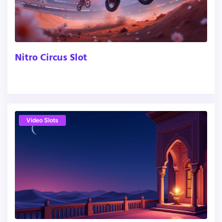
Nitro Circus Slot
Video Slots