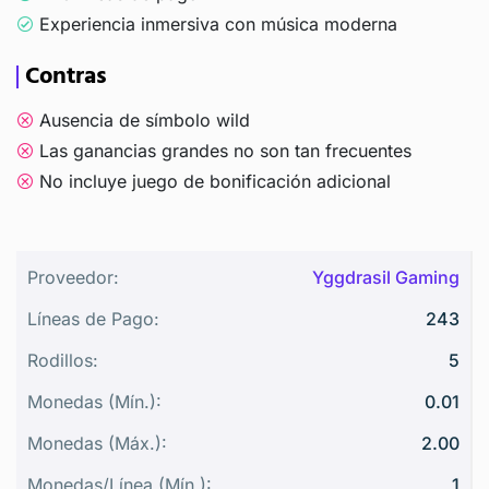
Experiencia inmersiva con música moderna
Contras
Ausencia de símbolo wild
Las ganancias grandes no son tan frecuentes
No incluye juego de bonificación adicional
Proveedor:
Yggdrasil Gaming
Líneas de Pago:
243
Rodillos:
5
Monedas (Mín.):
0.01
Monedas (Máx.):
2.00
Monedas/Línea (Mín.):
1