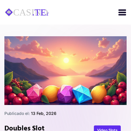
Publicado el:
13 Feb, 2026
Doubles Slot
Video Slots