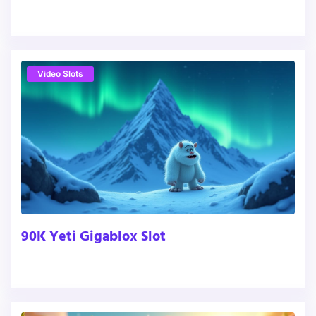
Video Slots
90K Yeti Gigablox Slot