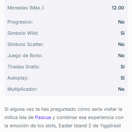
Monedas (Máx.):
12.00
Progresivo:
No
Símbolo Wild:
Sí
Símbolo Scatter:
No
Juego de Bono:
No
Tiradas Gratis:
Sí
Autoplay:
Sí
Multiplicador:
No
Si alguna vez te has preguntado cómo sería visitar la
mítica Isla de
Pascua
y combinar esa experiencia con
la emoción de los slots, Easter Island 2 de Yggdrasil