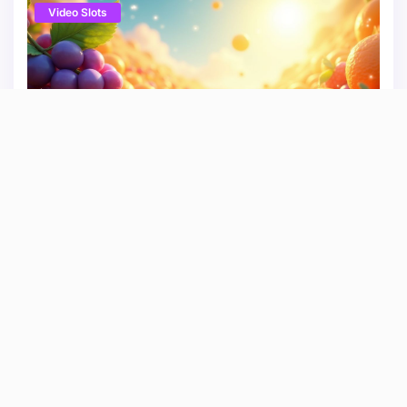
Video Slots
Fruit Combinator Slot
Video Slots