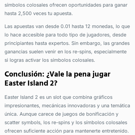
símbolos colosales ofrecen oportunidades para ganar
hasta 2,500 veces tu apuesta.
Las apuestas van desde 0.01 hasta 12 monedas, lo que
lo hace accesible para todo tipo de jugadores, desde
principiantes hasta expertos. Sin embargo, las grandes
ganancias suelen venir en los re-spins, especialmente
si logras activar los símbolos colosales.
Conclusión: ¿Vale la pena jugar
Easter Island 2?
Easter Island 2 es un slot que combina gráficos
impresionantes, mecánicas innovadoras y una temática
única. Aunque carece de juegos de bonificación y
scatter symbols, los re-spins y los símbolos colosales
ofrecen suficiente acción para mantenerte entretenido.