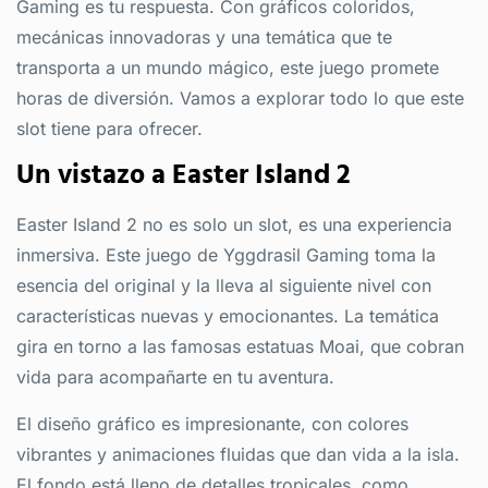
Gaming es tu respuesta. Con gráficos coloridos,
mecánicas innovadoras y una temática que te
transporta a un mundo mágico, este juego promete
horas de diversión. Vamos a explorar todo lo que este
slot tiene para ofrecer.
Un vistazo a Easter Island 2
Easter Island 2 no es solo un slot, es una experiencia
inmersiva. Este juego de Yggdrasil Gaming toma la
esencia del original y la lleva al siguiente nivel con
características nuevas y emocionantes. La temática
gira en torno a las famosas estatuas Moai, que cobran
vida para acompañarte en tu aventura.
El diseño gráfico es impresionante, con colores
vibrantes y animaciones fluidas que dan vida a la isla.
El fondo está lleno de detalles tropicales, como