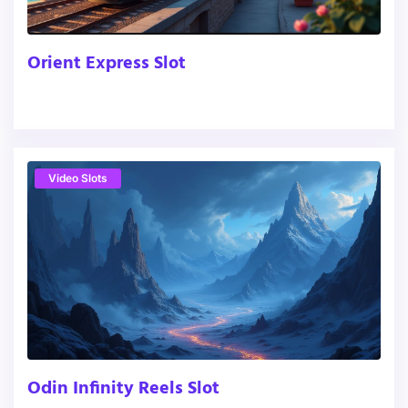
Orient Express Slot
Video Slots
Odin Infinity Reels Slot