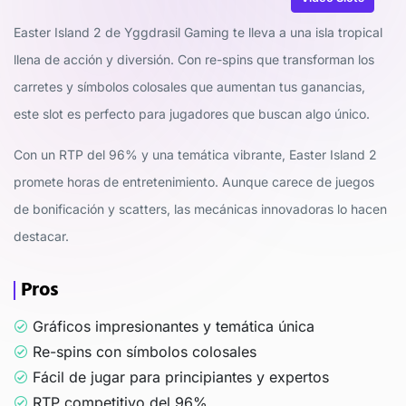
Easter Island 2 de Yggdrasil Gaming te lleva a una isla tropical
llena de acción y diversión. Con re-spins que transforman los
carretes y símbolos colosales que aumentan tus ganancias,
este slot es perfecto para jugadores que buscan algo único.
Con un RTP del 96% y una temática vibrante, Easter Island 2
promete horas de entretenimiento. Aunque carece de juegos
de bonificación y scatters, las mecánicas innovadoras lo hacen
destacar.
Pros
Gráficos impresionantes y temática única
Re-spins con símbolos colosales
Fácil de jugar para principiantes y expertos
RTP competitivo del 96%