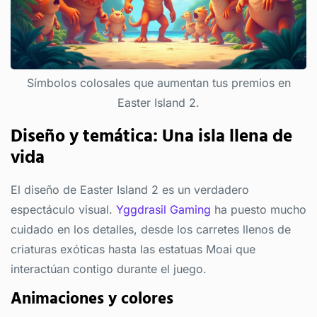
Símbolos colosales que aumentan tus premios en
Easter Island 2.
Diseño y temática: Una isla llena de
vida
El diseño de Easter Island 2 es un verdadero
espectáculo visual.
Yggdrasil Gaming
ha puesto mucho
cuidado en los detalles, desde los carretes llenos de
criaturas exóticas hasta las estatuas Moai que
interactúan contigo durante el juego.
Animaciones y colores