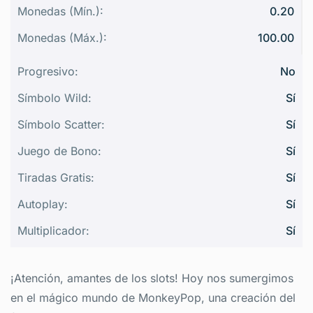
Monedas (Mín.):
0.20
Monedas (Máx.):
100.00
Progresivo:
No
Símbolo Wild:
Sí
Símbolo Scatter:
Sí
Juego de Bono:
Sí
Tiradas Gratis:
Sí
Autoplay:
Sí
Multiplicador:
Sí
¡Atención, amantes de los slots! Hoy nos sumergimos
en el mágico mundo de MonkeyPop, una creación del