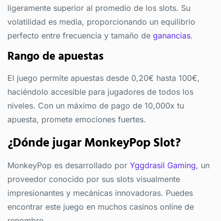
ligeramente superior al promedio de los slots. Su
volatilidad es media, proporcionando un equilibrio
perfecto entre frecuencia y tamaño de
ganancias
.
Rango de apuestas
El juego permite apuestas desde 0,20€ hasta 100€,
haciéndolo accesible para jugadores de todos los
niveles. Con un máximo de pago de 10,000x tu
apuesta, promete emociones fuertes.
¿Dónde jugar MonkeyPop Slot?
MonkeyPop es desarrollado por
Yggdrasil Gaming
, un
proveedor conocido por sus slots visualmente
impresionantes y mecánicas innovadoras. Puedes
encontrar este juego en muchos casinos online de
renombre.