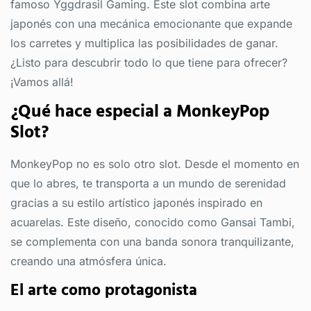
famoso Yggdrasil Gaming. Este slot combina arte
japonés con una mecánica emocionante que expande
los carretes y multiplica las posibilidades de ganar.
¿Listo para descubrir todo lo que tiene para ofrecer?
¡Vamos allá!
¿Qué hace especial a MonkeyPop
Slot?
MonkeyPop no es solo otro slot. Desde el momento en
que lo abres, te transporta a un mundo de serenidad
gracias a su estilo artístico japonés inspirado en
acuarelas. Este diseño, conocido como Gansai Tambi,
se complementa con una banda sonora tranquilizante,
creando una atmósfera única.
El arte como protagonista