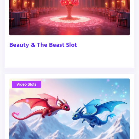
Beauty & The Beast Slot
Video Slots