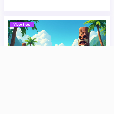
Video Slots
Tiki Runner 2 DoubleMax Slot