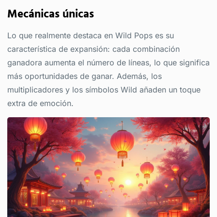
Mecánicas únicas
Lo que realmente destaca en Wild Pops es su
característica de expansión: cada combinación
ganadora aumenta el número de líneas, lo que significa
más oportunidades de ganar. Además, los
multiplicadores y los símbolos Wild añaden un toque
extra de emoción.