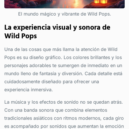
El mundo mágico y vibrante de Wild Pops.
La experiencia visual y sonora de
Wild Pops
Una de las cosas que más llama la atención de Wild
Pops es su diseño gráfico. Los colores brillantes y los
personajes adorables te sumergen de inmediato en un
mundo lleno de fantasía y diversión. Cada detalle está
cuidadosamente diseñado para ofrecer una
experiencia inmersiva.
La música y los efectos de sonido no se quedan atrás.
Con una banda sonora que combina elementos
tradicionales asiáticos con ritmos modernos, cada giro
es acompañado por sonidos que aumentan la emoción