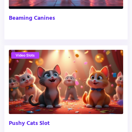
Beaming Canines
Video Slots
Pushy Cats Slot