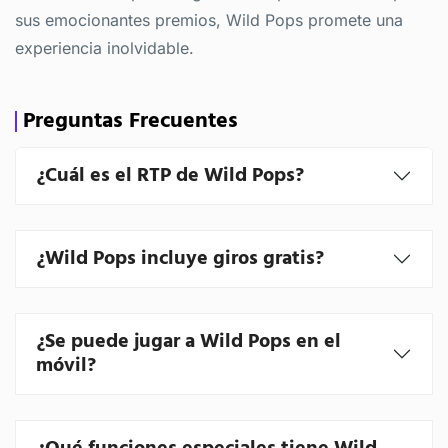
sus emocionantes premios, Wild Pops promete una
experiencia inolvidable.
Preguntas Frecuentes
¿Cuál es el RTP de Wild Pops?
¿Wild Pops incluye giros gratis?
¿Se puede jugar a Wild Pops en el
móvil?