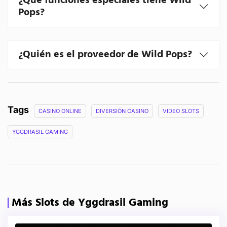
¿Qué funciones especiales tiene Wild
Pops?
¿Quién es el proveedor de Wild Pops?
Tags
CASINO ONLINE
DIVERSIÓN CASINO
VIDEO SLOTS
YGGDRASIL GAMING
Más Slots de Yggdrasil Gaming