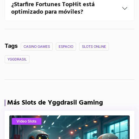
¿Starfire Fortunes TopHit está
optimizado para móviles?
Tags
CASINO GAMES
ESPACIO
SLOTS ONLINE
YGGDRASIL
Más Slots de Yggdrasil Gaming
Video Slots