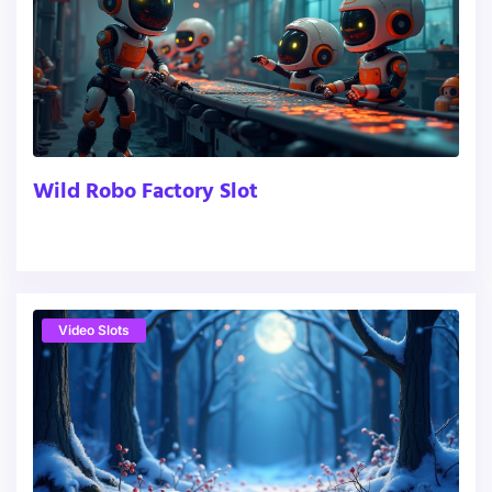
Wild Robo Factory Slot
Video Slots