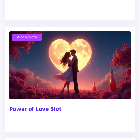
Video Slots
Power of Love Slot