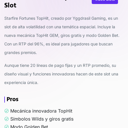
Slot
Starfire Fortunes TopHit, creado por Yggdrasil Gaming, es un
slot de alta volatilidad con una temática espacial. Incluye la
nueva mecánica TopHit GEM, giros gratis y modo Golden Bet.
Con un RTP del 96%, es ideal para jugadores que buscan
grandes premios.
Aunque tiene 20 líneas de pago fijas y un RTP promedio, su
diseño visual y funciones innovadoras hacen de este slot una
experiencia única.
Pros
Mecánica innovadora TopHit
Símbolos Wilds y giros gratis
Modo Golden Bet