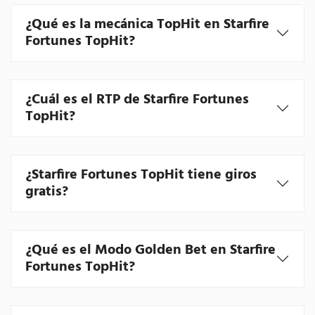
¿Qué es la mecánica TopHit en Starfire
Fortunes TopHit?
¿Cuál es el RTP de Starfire Fortunes
TopHit?
¿Starfire Fortunes TopHit tiene giros
gratis?
¿Qué es el Modo Golden Bet en Starfire
Fortunes TopHit?