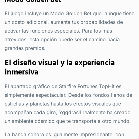
Modo Golden Bet
El juego incluye un Modo Golden Bet que, aunque tiene
un costo adicional, aumenta tus probabilidades de
activar las funciones especiales. Para los más
atrevidos, esta opción puede ser el camino hacia
grandes premios.
El diseño visual y la experiencia
inmersiva
El apartado gráfico de Starfire Fortunes TopHit es
simplemente espectacular. Desde los fondos llenos de
estrellas y planetas hasta los efectos visuales que
acompañan cada giro, Yggdrasil realmente ha creado
un ambiente cósmico que te transporta a otro mundo.
La banda sonora es igualmente impresionante, con