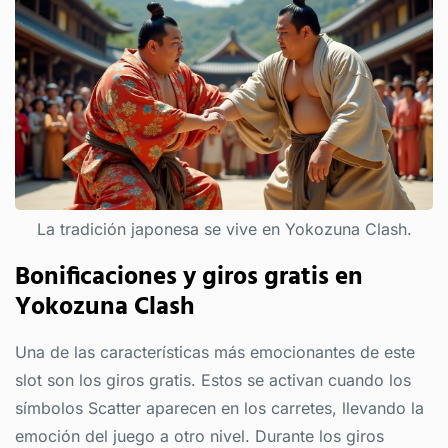
La tradición japonesa se vive en Yokozuna Clash.
Bonificaciones y giros gratis en
Yokozuna Clash
Una de las características más emocionantes de este
slot son los giros gratis. Estos se activan cuando los
símbolos Scatter aparecen en los carretes, llevando la
emoción del juego a otro nivel. Durante los giros