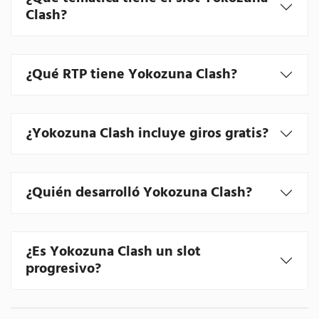
Clash?
¿Qué RTP tiene Yokozuna Clash?
¿Yokozuna Clash incluye giros gratis?
¿Quién desarrolló Yokozuna Clash?
¿Es Yokozuna Clash un slot
progresivo?