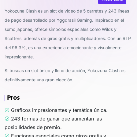
Yokozuna Clash es un slot de video de 5 carretes y 243 líneas
de pago desarrollado por Yggdrasil Gaming. Inspirado en el
sumo japonés, ofrece símbolos especiales como Wilds y
Scatters, además de giros gratis y multiplicadores. Con un RTP
del 96.3%, es una experiencia emocionante y visualmente
impresionante.
Si buscas un slot único y lleno de acción, Yokozuna Clash es
definitivamente una gran elección.
Pros
Gráficos impresionantes y temática única.
243 formas de ganar que aumentan las
posibilidades de premio.
Funciones especiales como giros gratis y