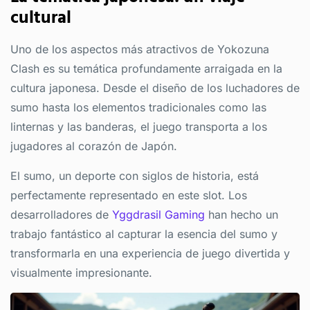
cultural
Uno de los aspectos más atractivos de Yokozuna
Clash es su temática profundamente arraigada en la
cultura japonesa. Desde el diseño de los luchadores de
sumo hasta los elementos tradicionales como las
linternas y las banderas, el juego transporta a los
jugadores al corazón de Japón.
El sumo, un deporte con siglos de historia, está
perfectamente representado en este slot. Los
desarrolladores de
Yggdrasil Gaming
han hecho un
trabajo fantástico al capturar la esencia del sumo y
transformarla en una experiencia de juego divertida y
visualmente impresionante.