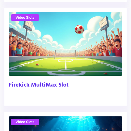
Video Slots
Firekick MultiMax Slot
Video Slots