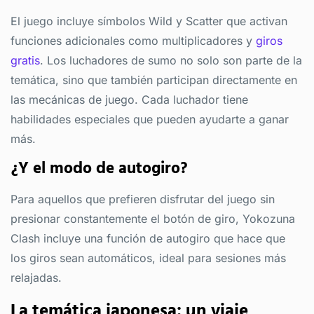
El juego incluye símbolos Wild y Scatter que activan
funciones adicionales como multiplicadores y
giros
gratis
. Los luchadores de sumo no solo son parte de la
temática, sino que también participan directamente en
las mecánicas de juego. Cada luchador tiene
habilidades especiales que pueden ayudarte a ganar
más.
¿Y el modo de autogiro?
Para aquellos que prefieren disfrutar del juego sin
presionar constantemente el botón de giro, Yokozuna
Clash incluye una función de autogiro que hace que
los giros sean automáticos, ideal para sesiones más
relajadas.
La temática japonesa: un viaje