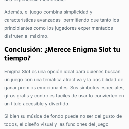
Además, el juego combina simplicidad y
características avanzadas, permitiendo que tanto los
principiantes como los jugadores experimentados
disfruten al máximo.
Conclusión: ¿Merece Enigma Slot tu
tiempo?
Enigma Slot es una opción ideal para quienes buscan
un juego con una temática atractiva y la posibilidad de
ganar premios emocionantes. Sus símbolos especiales,
giros gratis y controles fáciles de usar lo convierten en
un título accesible y divertido.
Si bien su música de fondo puede no ser del gusto de
todos, el diseño visual y las funciones del juego