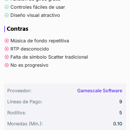
Controles fáciles de usar
Diseño visual atractivo
Contras
Música de fondo repetitiva
RTP desconocido
Falta de símbolo Scatter tradicional
No es progresivo
Proveedor:
Gamescale Software
Líneas de Pago:
9
Rodillos:
5
Monedas (Mín.):
0.10