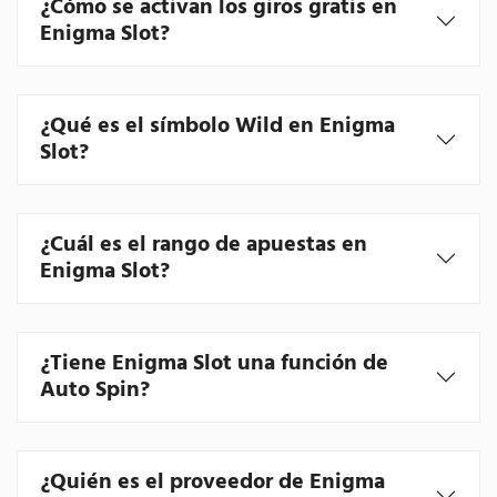
¿Cómo se activan los giros gratis en
Enigma Slot?
¿Qué es el símbolo Wild en Enigma
Slot?
¿Cuál es el rango de apuestas en
Enigma Slot?
¿Tiene Enigma Slot una función de
Auto Spin?
¿Quién es el proveedor de Enigma