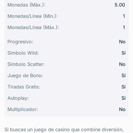
Monedas (Máx.):
5.00
Monedas/Línea (Mín.):
1
Monedas/Línea (Máx.):
1
Progresivo:
No
Símbolo Wild:
Sí
Símbolo Scatter:
No
Juego de Bono:
Sí
Tiradas Gratis:
Sí
Autoplay:
Sí
Multiplicador:
No
Si buscas un juego de casino que combine diversión,