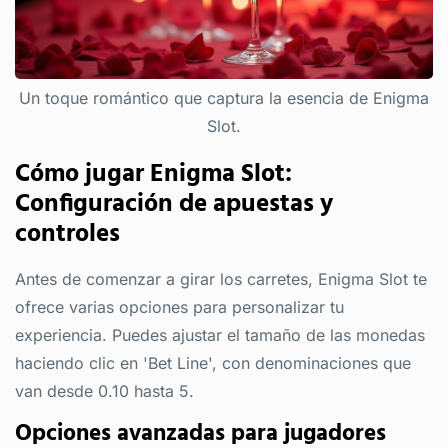
Un toque romántico que captura la esencia de Enigma
Slot.
Cómo jugar Enigma Slot:
Configuración de apuestas y
controles
Antes de comenzar a girar los carretes, Enigma Slot te
ofrece varias opciones para personalizar tu
experiencia. Puedes ajustar el tamaño de las monedas
haciendo clic en 'Bet Line', con denominaciones que
van desde 0.10 hasta 5.
Opciones avanzadas para jugadores