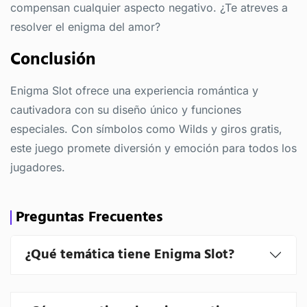
compensan cualquier aspecto negativo. ¿Te atreves a
resolver el enigma del amor?
Conclusión
Enigma Slot ofrece una experiencia romántica y
cautivadora con su diseño único y funciones
especiales. Con símbolos como Wilds y giros gratis,
este juego promete diversión y emoción para todos los
jugadores.
Preguntas Frecuentes
¿Qué temática tiene Enigma Slot?