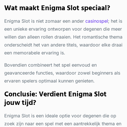
Wat maakt Enigma Slot speciaal?
Enigma Slot is niet zomaar een ander
casinospel
; het is
een unieke ervaring ontworpen voor degenen die meer
willen dan alleen rollen draaien. Het romantische thema
onderscheidt het van andere titels, waardoor elke draai
een memorabele ervaring is.
Bovendien combineert het spel eenvoud en
geavanceerde functies, waardoor zowel beginners als
ervaren spelers optimaal kunnen genieten.
Conclusie: Verdient Enigma Slot
jouw tijd?
Enigma Slot is een ideale optie voor degenen die op
zoek zijn naar een spel met een aantrekkelijk thema en