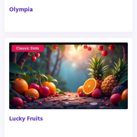
Olympia
Classic Slots
Lucky Fruits