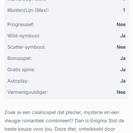
Munten/Lijn (Max):
1
Progressief:
Nee
Wild-symbool:
Ja
Scatter-symbool:
Nee
Bonusspel:
Ja
Gratis spins:
Ja
Autoplay:
Ja
Vermenigvuldiger:
Nee
Zoek je een casinospel dat plezier, mysterie en een
vleugje romantiek combineert? Dan is Enigma Slot de
beste keuze voor jou. Deze titel, ontwikkeld door