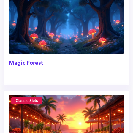
Magic Forest
Classic Slots