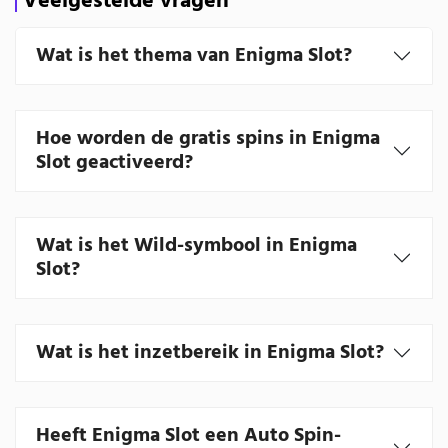
Veelgestelde vragen
Wat is het thema van Enigma Slot?
Hoe worden de gratis spins in Enigma
Slot geactiveerd?
Wat is het Wild-symbool in Enigma
Slot?
Wat is het inzetbereik in Enigma Slot?
Heeft Enigma Slot een Auto Spin-