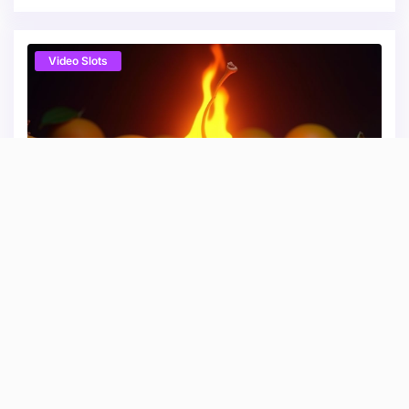
Video Slots
Burning Cherry Slot
Video Slots