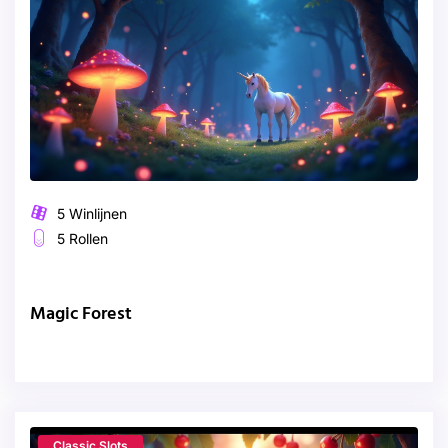
5 Winlijnen
5 Rollen
Magic Forest
Classic Slots