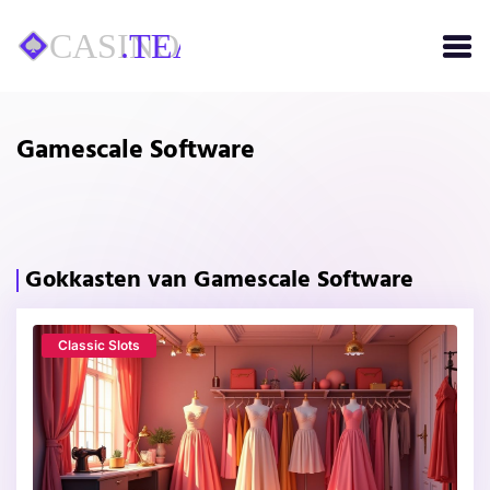
Gamescale Software
Gokkasten van Gamescale Software
Classic Slots