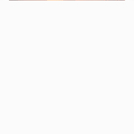
Valley of the Gods Slot
Video Slots