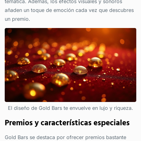
temática. Además, los efectos visuales y sonoros
añaden un toque de emoción cada vez que descubres
un premio.
El diseño de Gold Bars te envuelve en lujo y riqueza.
Premios y características especiales
Gold Bars se destaca por ofrecer premios bastante