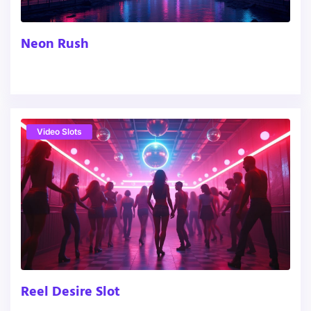
Neon Rush
Video Slots
Reel Desire Slot