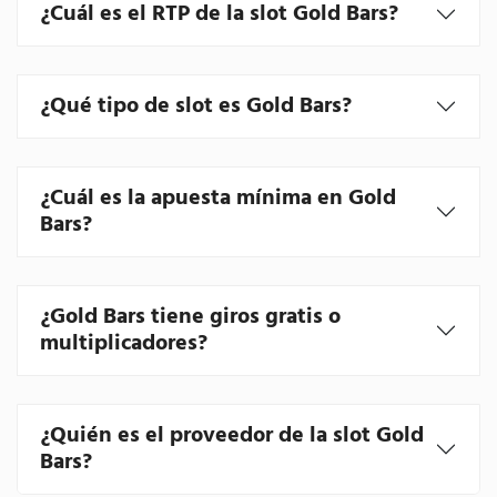
¿Cuál es el RTP de la slot Gold Bars?
¿Qué tipo de slot es Gold Bars?
¿Cuál es la apuesta mínima en Gold
Bars?
¿Gold Bars tiene giros gratis o
multiplicadores?
¿Quién es el proveedor de la slot Gold
Bars?