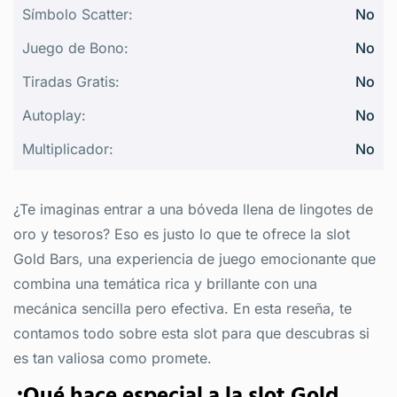
Símbolo Scatter:
No
Juego de Bono:
No
Tiradas Gratis:
No
Autoplay:
No
Multiplicador:
No
¿Te imaginas entrar a una bóveda llena de lingotes de
oro y tesoros? Eso es justo lo que te ofrece la slot
Gold Bars, una experiencia de juego emocionante que
combina una temática rica y brillante con una
mecánica sencilla pero efectiva. En esta reseña, te
contamos todo sobre esta slot para que descubras si
es tan valiosa como promete.
¿Qué hace especial a la slot Gold