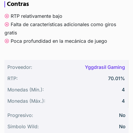
Contras
RTP relativamente bajo
Falta de características adicionales como giros
gratis
Poca profundidad en la mecánica de juego
Proveedor:
Yggdrasil Gaming
RTP:
70.01%
Monedas (Mín.):
4
Monedas (Máx.):
4
Progresivo:
No
Símbolo Wild:
No