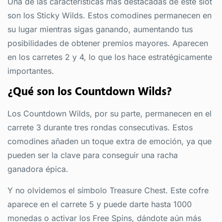
Una de las características más destacadas de este slot
son los Sticky Wilds. Estos comodines permanecen en
su lugar mientras sigas ganando, aumentando tus
posibilidades de obtener premios mayores. Aparecen
en los carretes 2 y 4, lo que los hace estratégicamente
importantes.
¿Qué son los Countdown Wilds?
Los Countdown Wilds, por su parte, permanecen en el
carrete 3 durante tres rondas consecutivas. Estos
comodines añaden un toque extra de emoción, ya que
pueden ser la clave para conseguir una racha
ganadora épica.
Y no olvidemos el símbolo Treasure Chest. Este cofre
aparece en el carrete 5 y puede darte hasta 1000
monedas o activar los Free Spins, dándote aún más