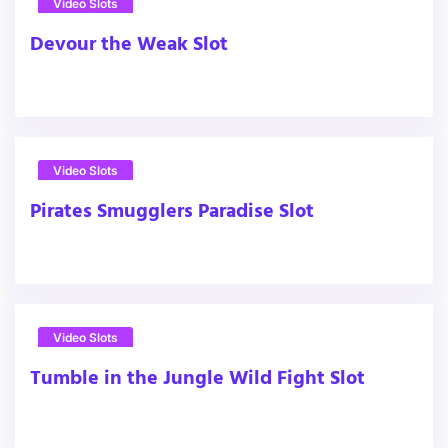
Video Slots
Devour the Weak Slot
Video Slots
Pirates Smugglers Paradise Slot
Video Slots
Tumble in the Jungle Wild Fight Slot