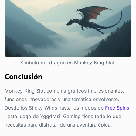
Símbolo del dragón en Monkey King Slot.
Conclusión
Monkey King Slot combina gráficos impresionantes,
funciones innovadoras y una temática envolvente.
Desde los Sticky Wilds hasta los modos de
Free Spins
, este juego de Yggdrasil Gaming tiene todo lo que
necesitas para disfrutar de una aventura épica.