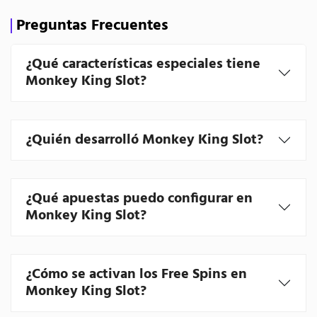
Preguntas Frecuentes
¿Qué características especiales tiene
Monkey King Slot?
¿Quién desarrolló Monkey King Slot?
¿Qué apuestas puedo configurar en
Monkey King Slot?
¿Cómo se activan los Free Spins en
Monkey King Slot?