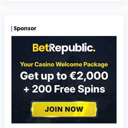
Sponsor