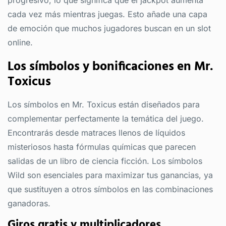
progresivo, lo que significa que el jackpot aumenta
cada vez más mientras juegas. Esto añade una capa
de emoción que muchos jugadores buscan en un slot
online.
Los símbolos y bonificaciones en Mr.
Toxicus
Los símbolos en Mr. Toxicus están diseñados para
complementar perfectamente la temática del juego.
Encontrarás desde matraces llenos de líquidos
misteriosos hasta fórmulas químicas que parecen
salidas de un libro de ciencia ficción. Los símbolos
Wild son esenciales para maximizar tus ganancias, ya
que sustituyen a otros símbolos en las combinaciones
ganadoras.
Giros gratis y multiplicadores