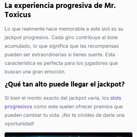
La experiencia progresiva de Mr.
Toxicus
Lo que realmente hace memorable a este slot es su
jackpot progresivo. Cada giro contribuye al bote
acumulado, lo que significa que las recompensas
pueden ser extraordinarias si tienes suerte. Esta
característica es perfecta para los jugadores que
buscan una gran emoción.
¿Qué tan alto puede llegar el jackpot?
Si bien el monto exacto del jackpot varía, los
slots
progresivos
como este suelen ofrecer premios que
pueden cambiar tu vida. ¡No te olvides de darle una
oportunidad!