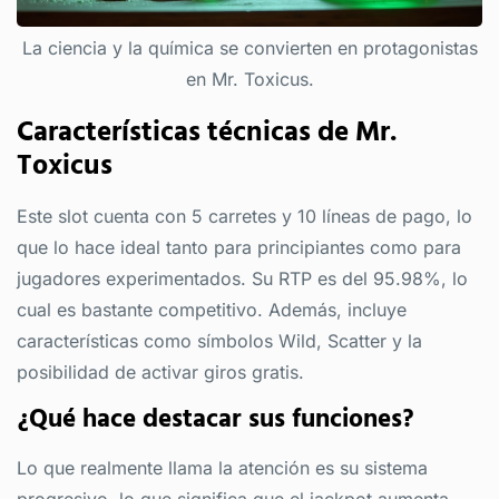
La ciencia y la química se convierten en protagonistas
en Mr. Toxicus.
Características técnicas de Mr.
Toxicus
Este slot cuenta con 5 carretes y 10 líneas de pago, lo
que lo hace ideal tanto para principiantes como para
jugadores experimentados. Su RTP es del 95.98%, lo
cual es bastante competitivo. Además, incluye
características como símbolos Wild, Scatter y la
posibilidad de activar giros gratis.
¿Qué hace destacar sus funciones?
Lo que realmente llama la atención es su sistema