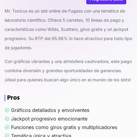
Mr. Toxicus es un slot online de Fugaso con una temática de
laboratorio científico. Ofrece 5 carretes, 10 líneas de pago y
características como Wilds, Scatters, giros gratis y un jackpot
progresivo. Su RTP del 95.98% lo hace atractivo para todo tipo
de jugadores.
Con gráficos vibrantes y una atmósfera cautivadora, este juego
combina diversión y grandes oportunidades de ganancias.
¡Ideal para quienes buscan algo único en el mundo de los slots!
Pros
Gráficos detallados y envolventes
Jackpot progresivo emocionante
Funciones como giros gratis y multiplicadores
Temática única y atractiva