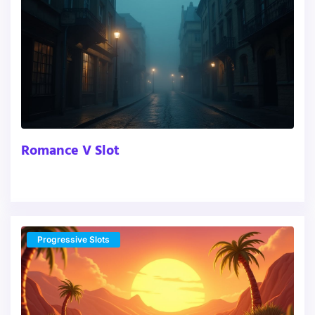
Romance V Slot
Progressive Slots