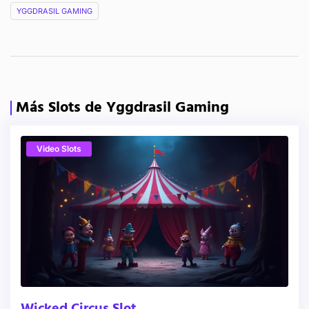
YGGDRASIL GAMING
Más Slots de Yggdrasil Gaming
Video Slots
Wicked Circus Slot