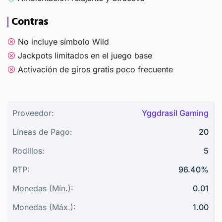
Contras
No incluye símbolo Wild
Jackpots limitados en el juego base
Activación de giros gratis poco frecuente
Proveedor:
Yggdrasil Gaming
Líneas de Pago:
20
Rodillos:
5
RTP:
96.40%
Monedas (Mín.):
0.01
Monedas (Máx.):
1.00