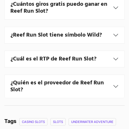
¿Cuántos giros gratis puedo ganar en
Reef Run Slot?
¿Reef Run Slot tiene símbolo Wild?
¿Cuál es el RTP de Reef Run Slot?
¿Quién es el proveedor de Reef Run
Slot?
Tags
CASINO SLOTS
SLOTS
UNDERWATER ADVENTURE