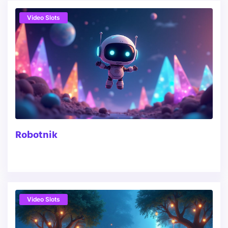
Video Slots
Robotnik
Video Slots