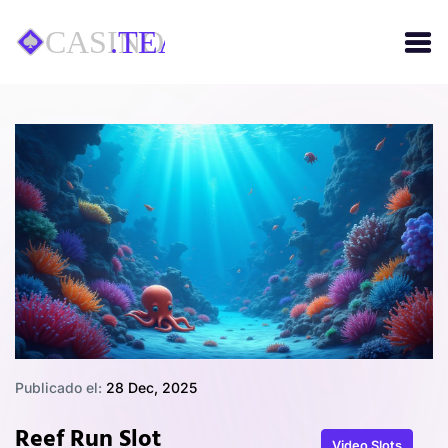
Publicado el:
28 Dec, 2025
Reef Run Slot
Video Slots