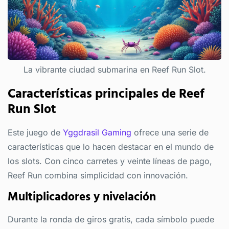
La vibrante ciudad submarina en Reef Run Slot.
Características principales de Reef
Run Slot
Este juego de
Yggdrasil Gaming
ofrece una serie de
características que lo hacen destacar en el mundo de
los slots. Con cinco carretes y veinte líneas de pago,
Reef Run combina simplicidad con innovación.
Multiplicadores y nivelación
Durante la ronda de giros gratis, cada símbolo puede